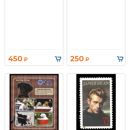
450
250
₽
₽