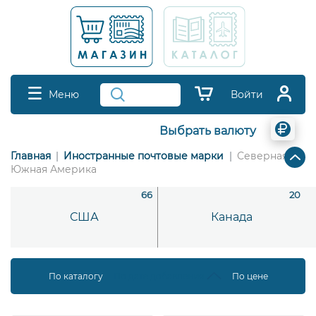
Меню
Войти
Выбрать валюту
Главная
Иностранные почтовые марки
Северная и
Южная Америка
66
20
США
Канада
По каталогу
По дате добавления
По цене