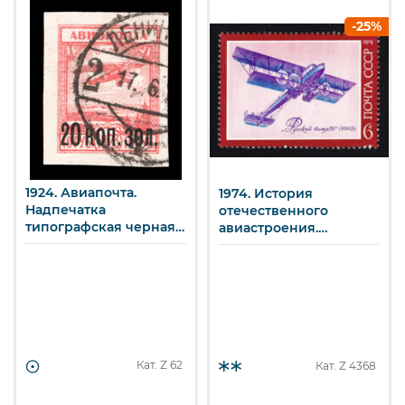
-25%
1924. Авиапочта.
1974. История
Надпечатка
отечественного
типографская черная
авиастроения.
нового номинала на
«Русский витязь». 6 к.
марке 012. 20 к. /10 р.
Кат. Z
62
Кат. Z
4368