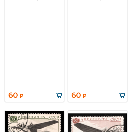
60
60
₽
₽