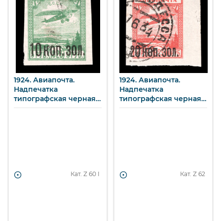
1924. Авиапочта.
1924. Авиапочта.
Надпечатка
Надпечатка
типографская черная
типографская черная
нового номинала на
нового номинала на
марке 011I. 10 к./5 р.
марке 012. 20 к. /10 р.
Кат. Z
60 I
Кат. Z
62