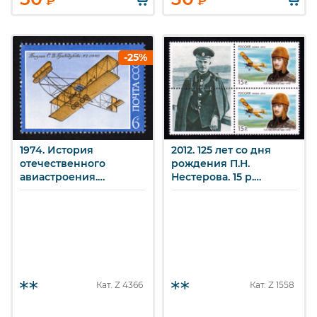
₽
₽
-25%
1974. История
2012. 125 лет со дня
отечественного
рождения П.Н.
авиастроения.
Нестерова. 15 р.
«Гризодубов-Райт». 6 к.
Сцепка.
Кат. Z
4366
Кат. Z
1558