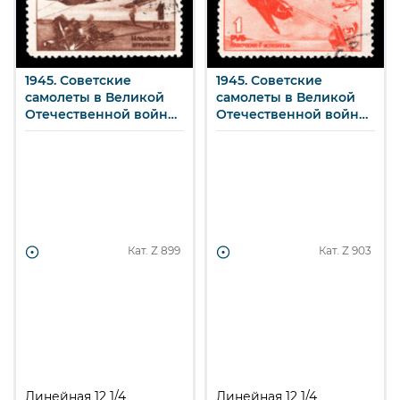
1945. Советские
1945. Советские
самолеты в Великой
самолеты в Великой
Отечественной войне
Отечественной войне
1941-1945 гг. Штурмовик
1941-1945 гг.
"Ильюшин‑2" (Ил-2). 1 р.
Истребитель
"Лавочкин-7" (Ла-7). 1 р.
Кат. Z
899
Кат. Z
903
Линейная 12 1/4
Линейная 12 1/4