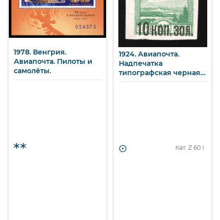
1978. Венгрия.
1924. Авиапочта.
Авиапочта. Пилоты и
Надпечатка
самолёты.
типографская черная
нового номинала на
марке 011I. 10 к./5 р.
Кат. Z
60 I