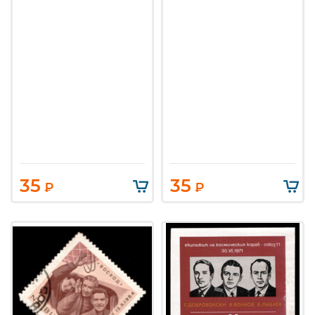
35
35
₽
₽