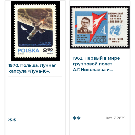
1962. Первый в мире
групповой полет
1970. Польша. Лунная
А.Г. Николаева и
капсула «Луна-16».
П.Р. Поповича на
космических кораблях
"Восток-3" и "Восток-4".
А.Г. Николаев. 4 к.
Кат. Z
2639