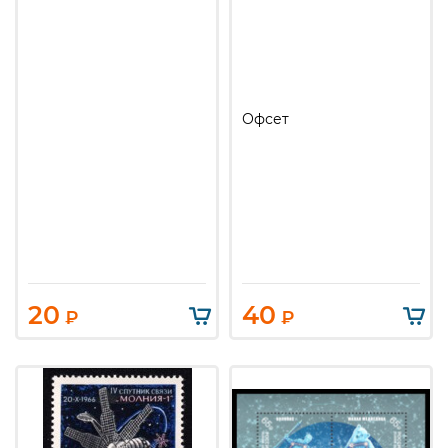
Офсет
20
40
₽
₽