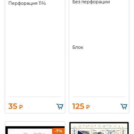
Без перфорации
Перфорация 11½
Блок
35
125
₽
₽
-7%