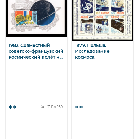
1982. Совместный
1979. Польша.
советско-французский
Исследование
космический полёт на
космоса.
корабле "Союз-Т-6".
Почтовый блок 159.
Кат. Z
Бл 159