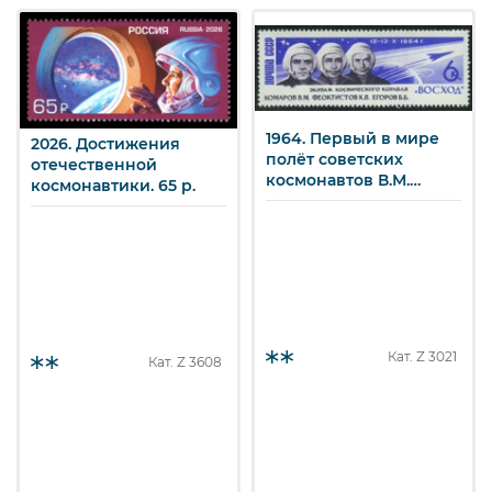
1964. Первый в мире
2026. Достижения
полёт советских
отечественной
космонавтов В.М.
космонавтики. 65 р.
Комарова, к.П.
Феоктистова и Б.Б.
Егорова на
трехместном
космическом корабле
"Восход". Экипаж
корабля. 6 к.
Кат. Z
3021
Кат. Z
3608