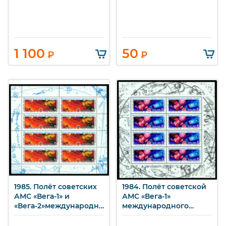
1 100
50
₽
₽
1985. Полёт советских
1984. Полёт советской
АМС «Вега-1» и
АМС «Вега-1»
«Вега-2»международного
международного
проекта «Венера –
проекта «Венера –
комета Галлея». Малый
комета Галлея».