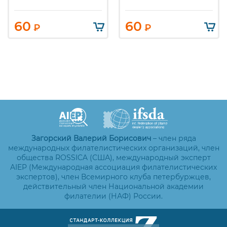
60
60
₽
₽
Загорский Валерий Борисович
– член ряда
международных филателистических организаций, член
общества ROSSICA (США), международный эксперт
AIEP (Международная ассоциация филателистических
экспертов), член Всемирного клуба петербуржцев,
действительный член Национальной академии
филателии (НАФ) России.