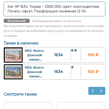
Кат. № 1634. Тираж – 2000 000. Цвет: многоцветная.
Печать: офсет. Перфорация линейная 12 1/4.
Внимание!
Изображение взято из каталога.
Вы покупаете марки из ассортимента с аналогичным состоянием.
Для отправки мы выбираем наилучшую из имеющихся в наличии
позиций.
Также в наличии:
1953. Волго-
1634
100
₽
Донской
канал.
Плотина
1953. Волго-
Цимлянской
1634
100
₽
Донской
ГЭС. 40 к. Арт
канал.
ssr1634_2_gor.
Плотина
Цимлянской
ГЭС. 40 к. Арт.
ssr1634_2.
Смотрите также: