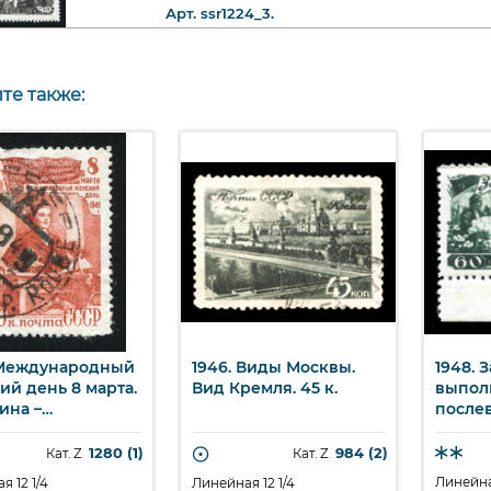
Арт. ssr1224_3.
те также:
 Международный
1946. Виды Москвы.
1948. 
ыстрый просмотр
Быстрый просмотр
Бы
ий день 8 марта.
Вид Кремля. 45 к.
выпол
на –
после
арственный
пятиле
ь. 40 к.
Сельск
1280 (1)
984 (2)
Кат. Z
Кат. Z
Сбор х
Линейная
я 12 1/4
Линейная 12 1/4