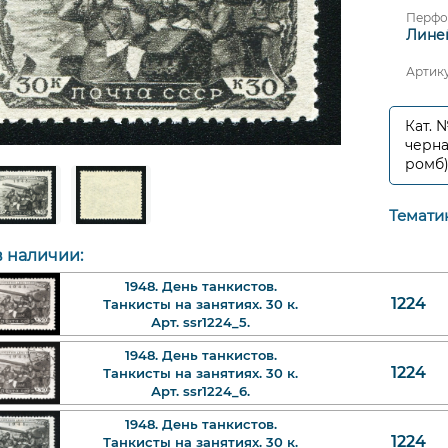
Перфо
Линей
Артик
Кат. 
черна
ромб)
Темати
в наличии:
1948. День танкистов.
1224
Танкисты на занятиях. 30 к.
Арт. ssr1224_5.
1948. День танкистов.
1224
Танкисты на занятиях. 30 к.
Арт. ssr1224_6.
1948. День танкистов.
1224
Танкисты на занятиях. 30 к.