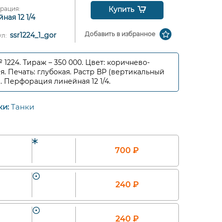
рация:
Купить
ная 12 1/4
Добавить в избранное
ssr1224_1_gor
ул:
№ 1224. Тираж – 350 000. Цвет: коричнево-
я. Печать: глубокая. Растр ВР (вертикальный
. Перфорация линейная 12 1/4.
ки:
Танки
700
₽
240
₽
240
₽