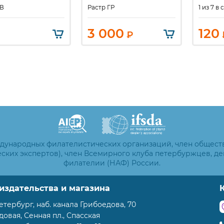
1 из 7 в
КВ
Растр ГР
3 000
120
₽
ждународных филателистических организаций, член общест
ских экспертов), член Всемирного клуба петербуржцев, д
филателии (НАФ) России.
издательства и магазина
етербург, наб. канала Грибоедова, 70
адовая, Сенная пл., Спасская