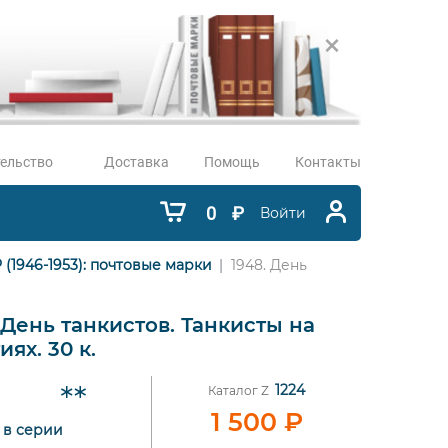
ельство
Доставка
Помощь
Контакты
0
₽
Войти
 (1946-1953): почтовые марки
1948. День
 День танкистов. Танкисты на
иях. 30 к.
1224
Каталог Z
1 500
₽
2 в серии