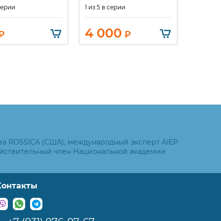
60 к.
 серии
1 из 5 в серии
Квартбл
4 000
1 50
₽
₽
ва ROSSICA (США), международный эксперт AIEP
ействительный член Национальной академии
Контакты