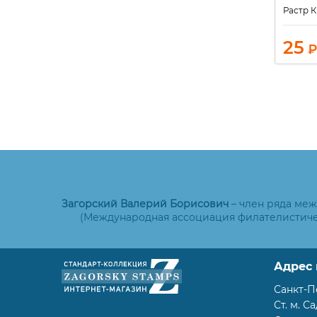
. 30 к.
30 к.
ВР
Растр 
0
20
25
₽
₽
₽
Загорский Валерий Борисович
– член ряда ме
(Международная ассоциация филателистиче
Адрес 
Санкт-П
Ст. м. С