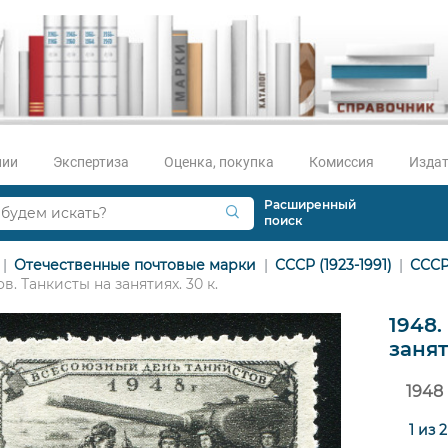
нии
Экспертиза
Оценка, покупка
Комиссия
Издат
Расширенный
поиск
Отечественные почтовые марки
СССР (1923-1991)
СССР
в. Танкисты на занятиях. 30 к.
1948.
занят
1948
1 из 