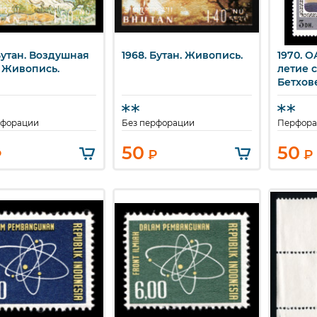
Бутан. Воздушная
1968. Бутан. Живопись.
1970. О
ыстрый просмотр
Быстрый просмотр
Бы
. Живопись.
летие 
Бетхов
рфорации
Без перфорации
Перфора
50
50
₽
₽
₽