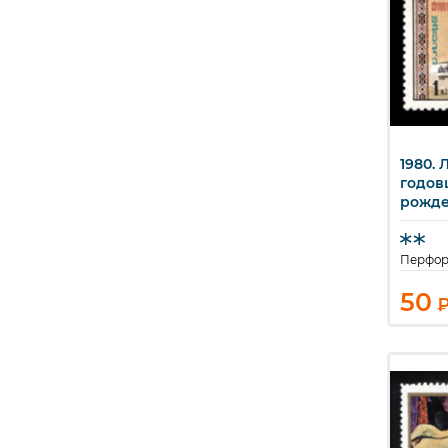
1980. Л
Б
годов
рожде
Перфор
50