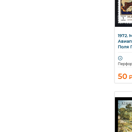
1972. Манама.
Б
Авиап
Поля Г
Перфор
50