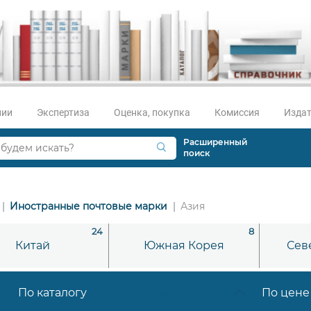
нии
Экспертиза
Оценка, покупка
Комиссия
Издат
Расширенный
поиск
Иностранные почтовые марки
Азия
24
8
Китай
Южная Корея
Сев
По каталогу
По дате добавления
По цене