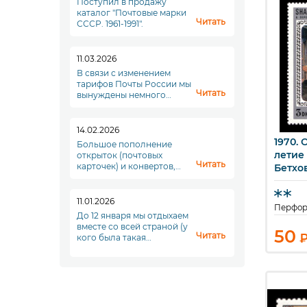
Поступил в продажу
каталог "Почтовые марки
Читать
СССР. 1961-1991".
11.03.2026
В связи с изменением
тарифов Почты России мы
Читать
вынуждены немного
повысить стоимость
доставки. Увы. Но что
делать...
14.02.2026
1970. 
Большое пополнение
Б
летие
открыток (почтовых
Читать
карточек) и конвертов,
Бетхо
переходите в раздел
"Почтовые отпрвления"!
11.01.2026
Перфор
До 12 января мы отдыхаем
вместе со всей страной (у
50
Читать
кого была такая
возможность), а с
понедельника, 12 января,
мы начинаем новый
полноценный рабочий
период. До скорой
встречи!