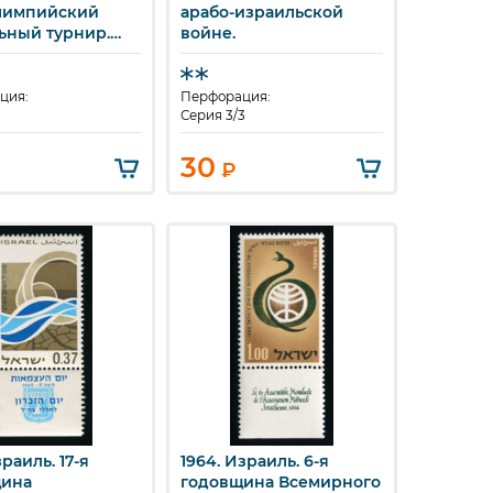
лимпийский
арабо-израильской
ьный турнир.
войне.
.
ция:
Перфорация:
Серия 3/3
30
₽
зраиль. 17-я
1964. Израиль. 6-я
стрый просмотр
Быстрый просмотр
щина
годовщина Всемирного