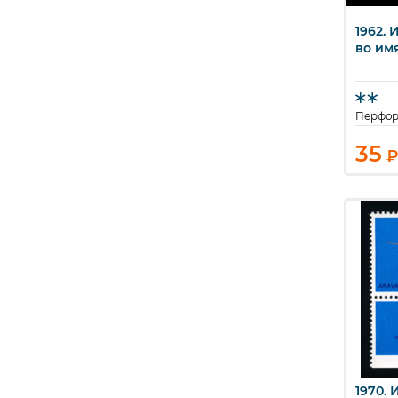
1962. 
Б
во им
Перфора
35
₽
1970. 
Б