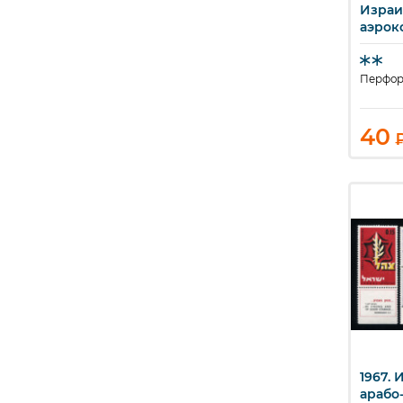
Израи
аэрок
промы
Перфор
40
1967. 
Б
арабо