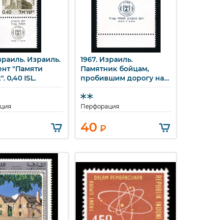
зраиль. Израиль.
1967. Израиль.
стрый просмотр
Быстрый просмотр
нт "Памяти
Памятник бойцам,
. 0,40 ISL.
пробившим дорогу на
Иерусалим. 0,55 ISL.
ция
Перфорация
40
₽