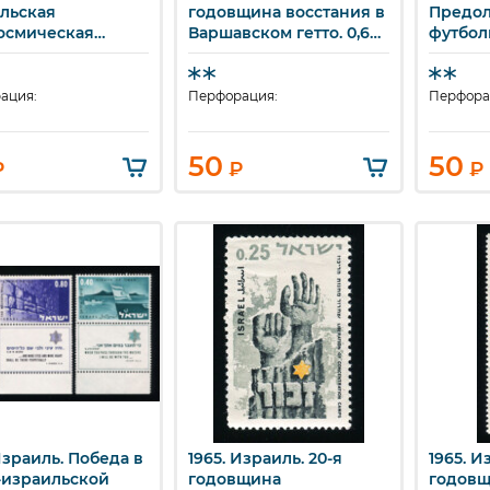
льская
годовщина восстания в
Предо
осмическая
Варшавском гетто. 0,60
футбол
шленность.
ILP.
0,80 ISL
ация:
Перфорация:
Перфора
50
50
₽
₽
₽
Израиль. Победа в
1965. Израиль. 20-я
1965. И
ыстрый просмотр
Быстрый просмотр
Бы
-израильской
годовщина
годов