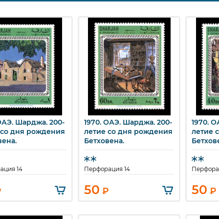
ОАЭ. Шарджа. 200-
1970. ОАЭ. Шарджа. 200-
1970. О
ыстрый просмотр
Быстрый просмотр
Бы
 со дня рождения
летие со дня рождения
летие 
вена.
Бетховена.
Бетхов
ация 14
Перфорация 14
Перфора
50
50
₽
₽
₽