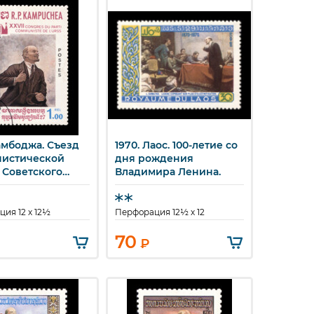
Камбоджа. Съезд
1970. Лаос. 100-летие со
стрый просмотр
Быстрый просмотр
истической
дня рождения
 Советского
Владимира Ленина.
ия 12 x 12½
Перфорация 12½ x 12
70
₽