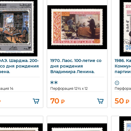
ОАЭ. Шарджа. 200-
1970. Лаос. 100-летие со
1986. 
ыстрый просмотр
Быстрый просмотр
Бы
 со дня рождения
дня рождения
Коммун
вена.
Владимира Ленина.
партии
Союза.
ация 14
Перфорация 12½ x 12
Перфорац
70
50
₽
₽
₽