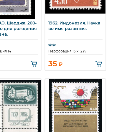
АЭ. Шарджа. 200-
1962. Индонезия. Наука
стрый просмотр
Быстрый просмотр
со дня рождения
во имя развития.
ена.
ция 14
Перфорация 13 x 12¼
35
₽