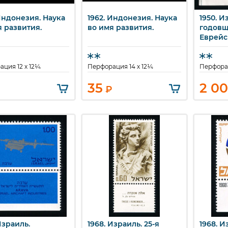
Индонезия. Наука
1962. Индонезия. Наука
1950. И
ыстрый просмотр
Быстрый просмотр
Бы
я развития.
во имя развития.
годовщ
Еврейс
универ
Иерусал
ция 12 x 12¼
Перфорация 14 x 12¼
Перфорац
35
2 0
₽
Израиль.
1968. Израиль. 25-я
1968. И
ыстрый просмотр
Быстрый просмотр
Бы