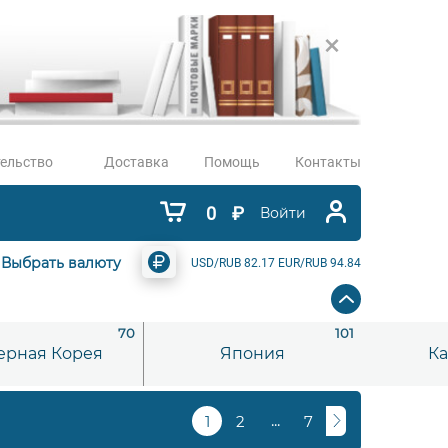
ельство
Доставка
Помощь
Контакты
0
₽
Войти
Выбрать валюту
USD/RUB 82.17 EUR/RUB 94.84
70
101
ерная Корея
Япония
Ка
...
1
2
7