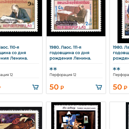
аос. 110-я
1980. Лаос. 111-я
1980. Ла
ыстрый просмотр
Быстрый просмотр
Бы
щина со дня
годовщина со дня
годовщ
ния Ленина.
рождения Ленина.
рожден
ация 12
Перфорация 12
Перфора
50
50
₽
₽
₽