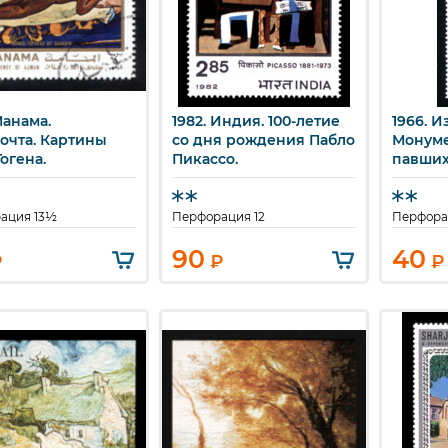
1982. Индия. 100-летие
1966. И
ыстрый просмотр
Быстрый просмотр
Бы
очта. Картины
со дня рождения Пабло
Монуме
огена.
Пикассо.
павших"
ация 13½
Перфорация 12
Перфора
90
40
₽
₽
₽