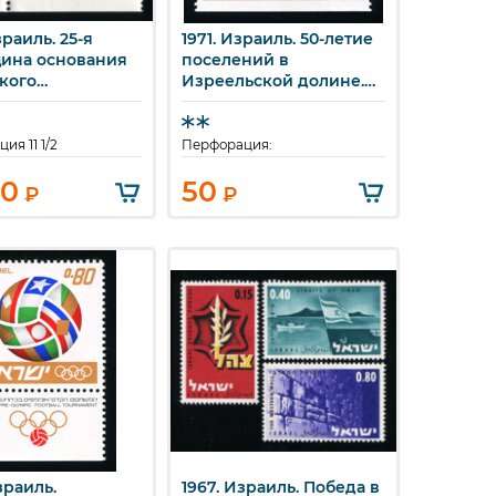
зраиль. 25-я
1971. Израиль. 50-летие
стрый просмотр
Быстрый просмотр
ина основания
поселений в
кого
Изреельской долине.
ситета в
0,40 ILP.
име. 100 ILP.
ия 11 1/2
Перфорация:
00
50
₽
₽
зраиль.
1967. Израиль. Победа в
стрый просмотр
Быстрый просмотр