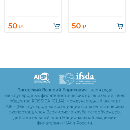
50
50
₽
₽
Загорский Валерий Борисович
– член ряда
международных филателистических организаций, член
общества ROSSICA (США), международный эксперт
AIEP (Международная ассоциация филателистических
экспертов), член Всемирного клуба петербуржцев,
действительный член Национальной академии
филателии (НАФ) России.