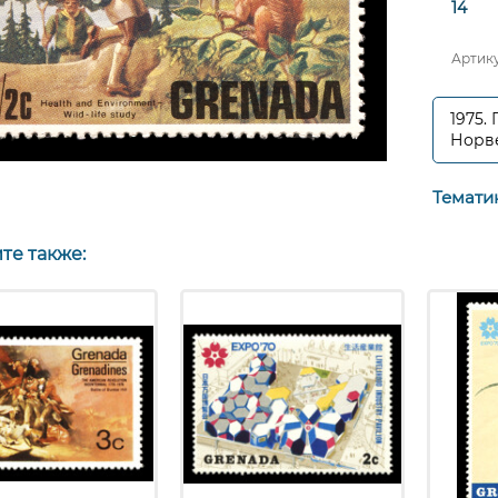
14
Артик
1975.
Норве
Темати
те также: