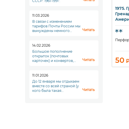
СССР. 1961-1991".
 Гренада
1973. Гренада. 100-
1975. 
ыстрый просмотр
Быстрый просмотр
Б
дины. 200-летие
летие IMO/WMO —
Грена
11.03.2026
иканской
Греческие боги.
Амери
В связи с изменением
люции.
револ
тарифов Почты России мы
Читать
вынуждены немного
повысить стоимость
доставки. Увы. Но что
ация 14
14
Перфор
делать...
14.02.2026
Большое пополнение
открыток (почтовых
50
50
Читать
₽
₽
карточек) и конвертов,
переходите в раздел
"Почтовые отпрвления"!
11.01.2026
До 12 января мы отдыхаем
вместе со всей страной (у
Читать
кого была такая
возможность), а с
понедельника, 12 января,
мы начинаем новый
полноценный рабочий
период. До скорой
встречи!