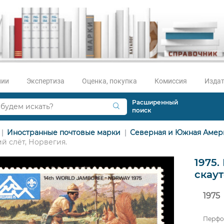
нии
Экспертиза
Оценка, покупка
Комиссия
Издат
Расширенный
поиск
Иностранные почтовые марки
Северная и Южная Амер
ий слёт, Норвегия.
1975.
скаут
1975
Перфо