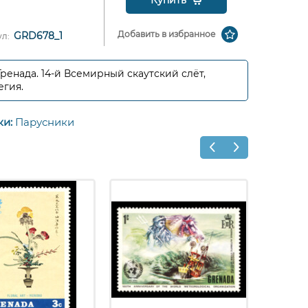
Купить
Добавить в избранное
GRD678_1
ул:
 Гренада. 14-й Всемирный скаутский слёт,
гия.
ки:
Парусники