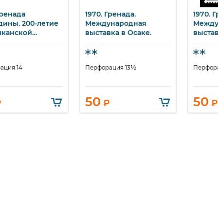
Гренада
1970. Гренада.
1970. 
ыстрый просмотр
Быстрый просмотр
Бы
дины. 200-летие
Международная
Между
канской
выставка в Осаке.
выстав
юции.
ация 14
Перфорация 13½
Перфор
50
50
₽
₽
₽