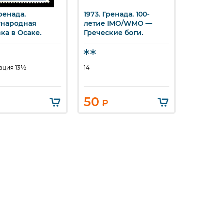
Гренада.
1973. Гренада. 100-
1970. Г
стрый просмотр
Быстрый просмотр
Бы
народная
летие IMO/WMO —
Рождес
ка в Осаке.
Греческие боги.
ация 13½
14
Перфора
50
70
₽
₽