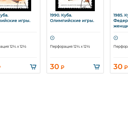
Куба.
1990. Куба.
1985. К
ыстрый просмотр
Быстрый просмотр
Бы
ийские игры.
Олимпийские игры.
Федер
женщи
ация 12¼ x 12½
Перфорация 12¼ x 12½
Перфора
30
30
₽
₽
₽