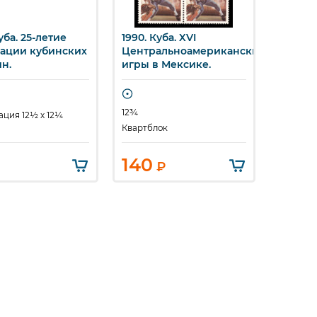
уба. 25-летие
1990. Куба. XVI
1990. К
стрый просмотр
Быстрый просмотр
Бы
ации кубинских
Центральноамериканские
Центр
н.
игры в Мексике.
игры в
12¾
12¾
ция 12½ x 12¼
Квартблок
Квартбл
140
140
₽