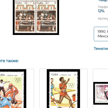
Перфо
12¾
Артик
1990.
Мекси
Темати
те также: