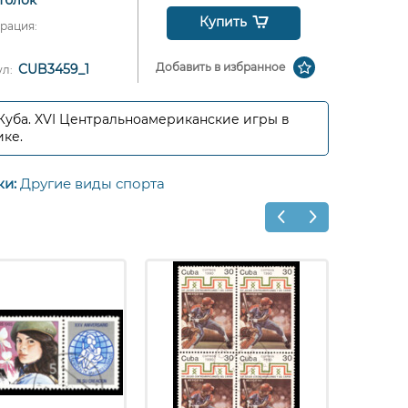
Купить
рация:
Добавить в избранное
CUB3459_1
ул:
 Куба. XVI Центральноамериканские игры в
ке.
ки:
Другие виды спорта