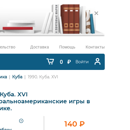
ельство
Доставка
Помощь
Контакты
0
₽
Войти
ика
Куба
1990. Куба. XVI
 Куба. XVI
ральноамериканские игры в
ике.
140
₽
тблок