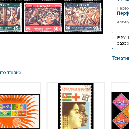
Перфо
Перф
Артик
1967.
разор
Темати
те также: