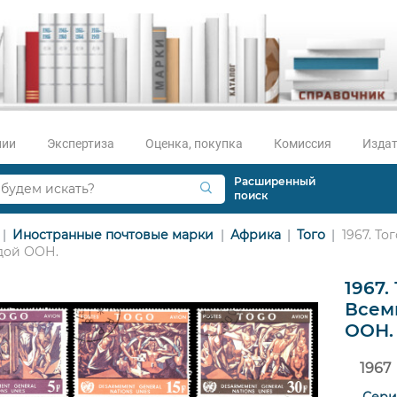
нии
Экспертиза
Оценка, покупка
Комиссия
Издат
Расширенный
поиск
Иностранные почтовые марки
Африка
Того
1967. То
дой ООН.
1967.
Всем
ООН.
1967
Сери