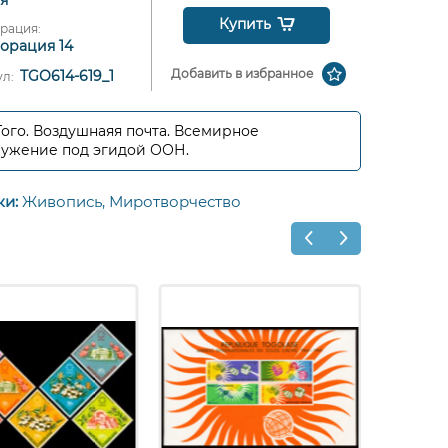
Купить
рация:
орация 14
Добавить в избранное
TGO614-619_1
ул:
 Того. Воздушнаяя почта. Всемирное
ужение под эгидой ООН.
ки:
Живопись,
Миротворчество