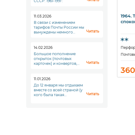
СССР. 1961-1991".
Того. 7-я
1967. Того. "Экспо-67".
1964. 
11.03.2026
ыстрый просмотр
Быстрый просмотр
Б
щина создания
споко
В связи с изменением
ьского Красного
тарифов Почты России мы
Читать
вынуждены немного
а.
повысить стоимость
доставки. Увы. Но что
делать...
14.02.2026
Перфорация 14
Перфор
ация: 12
Большое пополнение
Серия
Почтов
открыток (почтовых
Читать
карточек) и конвертов,
560
360
переходите в раздел
₽
₽
"Почтовые отпрвления"!
11.01.2026
До 12 января мы отдыхаем
вместе со всей страной (у
Читать
кого была такая
возможность), а с
понедельника, 12 января,
мы начинаем новый
полноценный рабочий
период. До скорой
встречи!