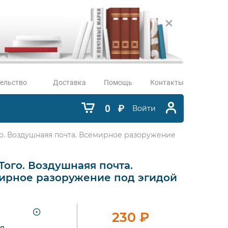
ельство
Доставка
Помощь
Контакты
0
₽
Войти
го. Воздушнаяя почта. Всемирное разоружение
 Того. Воздушнаяя почта.
ирное разоружение под эгидой
230
₽
я