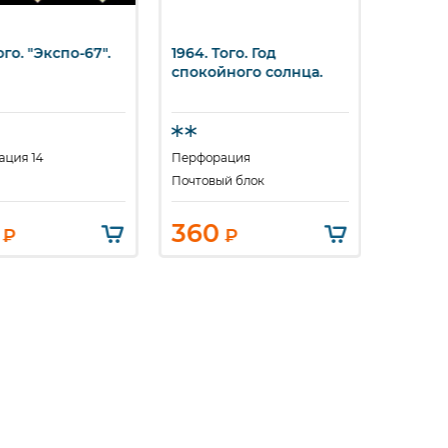
ого. "Экспо-67".
1964. Того. Год
1966. То
стрый просмотр
Быстрый просмотр
Бы
спокойного солнца.
годовщ
тоголь
Креста
ция 14
Перфорация
Перфора
Почтовый блок
360
30
₽
₽
₽