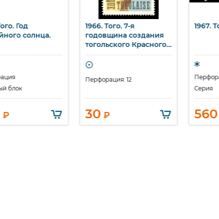
Того. Год
1966. Того. 7-я
1967. Т
ыстрый просмотр
Быстрый просмотр
Бы
йного солнца.
годовщина создания
тогольского Красного
Креста.
ация
Перфора
Перфорация: 12
ый блок
Серия
30
560
₽
₽