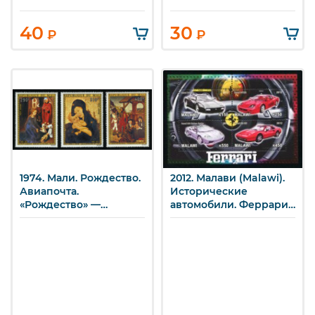
40
30
₽
₽
1974. Мали. Рождество.
2012. Малави (Malawi).
Авиапочта.
Исторические
«Рождество» —
автомобили. Феррари
Мемлинг; «Богородица
(Ferrari).
с младенцем» —
Бургундская школа;
«Поклонение волхвов»
— Шонгауэр.