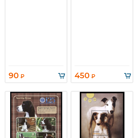
90
450
₽
₽