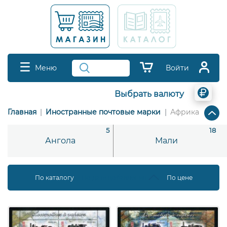
Меню
Войти
Выбрать валюту
Главная
Иностранные почтовые марки
Африка
5
18
Ангола
Мали
По каталогу
По дате добавления
По цене