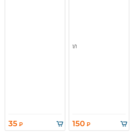
1/1
35
150
₽
₽