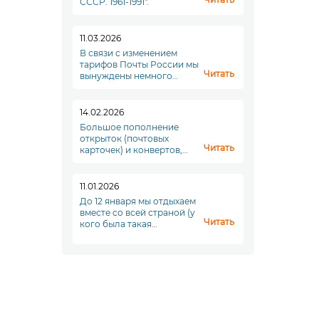
СССР. 1961-1991".
11.03.2026
В связи с изменением
тарифов Почты России мы
Читать
вынуждены немного
повысить стоимость
доставки. Увы. Но что
делать...
14.02.2026
Большое пополнение
открыток (почтовых
Читать
карточек) и конвертов,
переходите в раздел
"Почтовые отпрвления"!
11.01.2026
До 12 января мы отдыхаем
вместе со всей страной (у
Читать
кого была такая
возможность), а с
понедельника, 12 января,
мы начинаем новый
полноценный рабочий
период. До скорой
встречи!