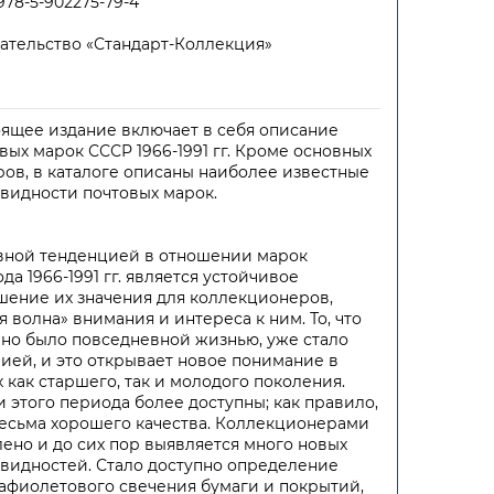
978-5-902275-79-4
ательство «Стандарт-Коллекция»
ящее издание включает в себя описание
вых марок СССР 1966-1991 гг. Кроме основных
ов, в каталоге описаны наиболее известные
видности почтовых марок.
вной тенденцией в отношении марок
да 1966-1991 гг. является устойчивое
ение их значения для коллекционеров,
я волна» внимания и интереса к ним. То, что
но было повседневной жизнью, уже стало
ией, и это открывает новое понимание в
х как старшего, так и молодого поколения.
 этого периода более доступны; как правило,
есьма хорошего качества. Коллекционерами
ено и до сих пор выявляется много новых
видностей. Стало доступно определение
афиолетового свечения бумаги и покрытий,