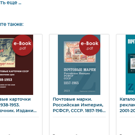
ь еще ...
Империя, РСФСР, СССР. 1857-
1965 (e-book)
Каталог почтовых карточек и
те также:
конвертов с оригинальными
марками. СССР. 1923-1991 (e-
book)
Земские почтовые марки.
1866-1919 (e-book)
Почтовые карточки СССР
1938-1953. Справочник.
Издание III (e-book)
вые карточки
Почтовые марки.
Катало
ыстрый просмотр
Быстрый просмотр
Бы
938-1953.
Российская Империя,
рекла
очник. Издание
РСФСР, СССР. 1857-1965
2001-2
book)
(e-book)
2024 г.