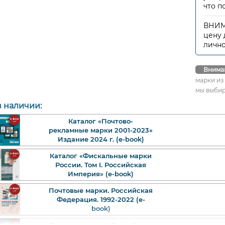
что п
ВНИМА
цену 
лично
Внима
марки из
мы выбир
в наличии:
Каталог «Почтово-
рекламные марки 2001-2023»
Издание 2024 г. (e-book)
​Каталог «Фискальные марки
России. Том I. Российская
Империя» (e-book)
Почтовые марки. Российская
Федерация. 1992-2022 (e-
book)
Почтовые марки. Российская