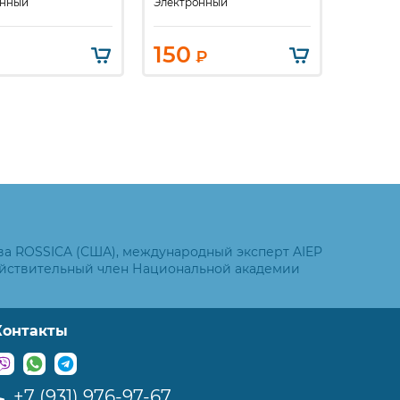
онный
Электронный
Электро
150
400
₽
ва ROSSICA (США), международный эксперт AIEP
ействительный член Национальной академии
Контакты
+7 (931) 976-97-67