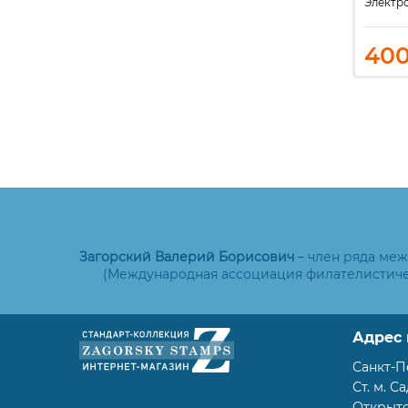
ронный
Электронный
Электр
0
400
40
₽
₽
Загорский Валерий Борисович
– член ряда ме
(Международная ассоциация филателистиче
Адрес 
Санкт-П
Ст. м. С
Открыто: