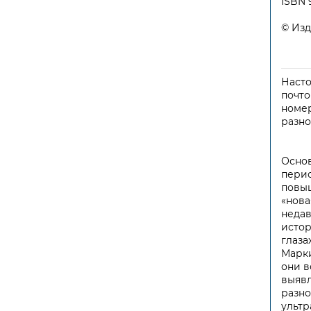
ISBN 
© Изд
Насто
почто
номер
разно
Осно
перио
повыш
«нова
недав
истор
глаза
Марки
они в
выявл
разно
ультр