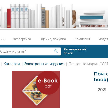
нии
Экспертиза
Оценка, покупка
Комиссия
Издат
Расширенный
поиск
Каталоги
Электронные издания
Почтовые марки СССР. 
Почто
book
2021