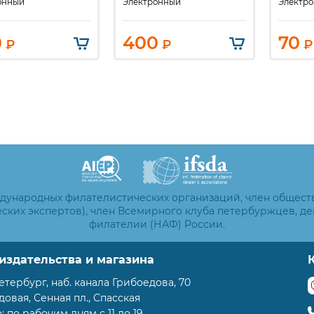
онный
Электронный
Электр
0
400
70
₽
₽
₽
ждународных филателистических организаций, член общест
ских экспертов), член Всемирного клуба петербуржцев, д
филателии (НАФ) России.
издательства и магазина
етербург, наб. канала Грибоедова, 70
адовая, Сенная пл., Спасская
 по рабочим дням с 11 до 19