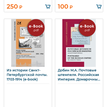
250
100
₽
₽
Из истории Санкт-
Добин М.А. Почтовые
Петербургской почты.
штемпеля. Российская
1703-1914 (e-book)
Империя. Домарочный
период. (e-book)