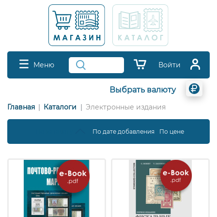
Меню
Войти
Выбрать валюту
Главная
Каталоги
Электронные издания
По каталогу
По дате добавления
По цене