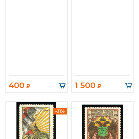
400
1 500
₽
₽
-31%