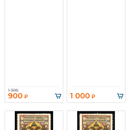
1 300
900
1 000
₽
₽