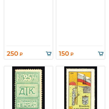
250
150
₽
₽