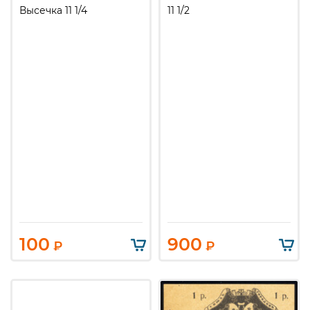
Высечка 11 1/4
11 1/2
100
900
₽
₽