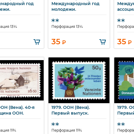
народный год
Международный год
Между
ежи.
молодежи.
ассоци
ация 13¼
Перфорация 13¼
Перфора
35
35
₽
₽
ООН (Вена). 40-я
1979. ООН (Вена).
1979. О
ыстрый просмотр
Быстрый просмотр
Бы
щина ООН.
Первый выпуск.
Первый
ация 11¾
Перфорация 11¾
Перфора