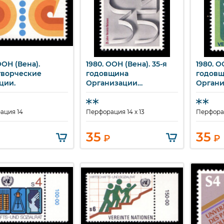
ООН (Вена).
1980. ООН (Вена). 35-я
1980. О
ыстрый просмотр
Быстрый просмотр
Бы
ворческие
годовщина
годов
ции.
Организации
Орган
Объединенных Наций.
Объеди
ация 14
Перфорация 14 x 13
Перфорац
35
35
₽
₽