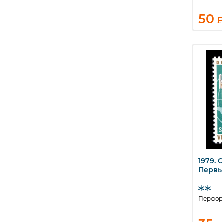
50
1979. 
Б
Первы
Перфор