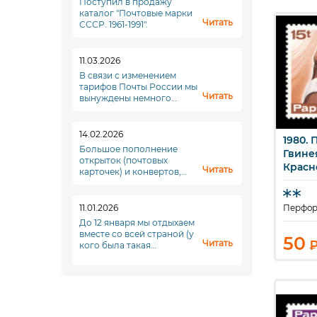
Поступил в продажу
каталог "Почтовые марки
Читать
СССР. 1961-1991".
11.03.2026
В связи с изменением
тарифов Почты России мы
Читать
вынуждены немного
повысить стоимость
доставки. Увы. Но что
делать...
14.02.2026
1980. 
Б
Большое пополнение
Гвине
открыток (почтовых
Красн
Читать
карточек) и конвертов,
переходите в раздел
"Почтовые отпрвления"!
11.01.2026
Перфор
До 12 января мы отдыхаем
вместе со всей страной (у
50
Читать
кого была такая
возможность), а с
понедельника, 12 января,
мы начинаем новый
полноценный рабочий
период. До скорой
встречи!