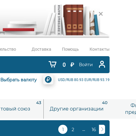
ельство
Доставка
Помощь
Контакты
0
₽
Войти
Выбрать валюту
USD/RUB 80.93 EUR/RUB 93.19
43
40
Ф
товый союз
Другие организации
пре
...
1
2
16