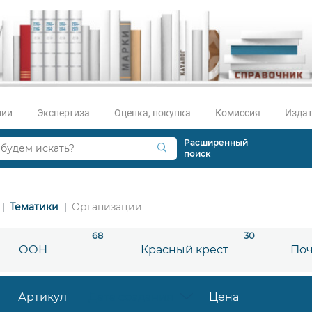
нии
Экспертиза
Оценка, покупка
Комиссия
Издат
Расширенный
поиск
Тематики
Организации
68
30
ООН
Красный крест
Поч
Артикул
Дата создания
Цена