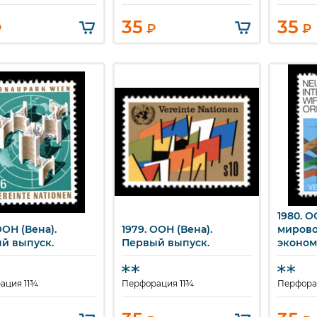
35
35
₽
₽
₽
1980. О
Бы
ООН (Вена).
1979. ООН (Вена).
миров
ыстрый просмотр
Быстрый просмотр
й выпуск.
Первый выпуск.
эконом
порядо
ация 11¾
Перфорация 11¾
Перфора