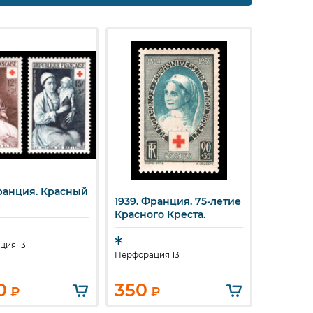
Франция. Красный
стрый просмотр
1939. Франция. 75-летие
Быстрый просмотр
Красного Креста.
ция 13
Перфорация 13
0
350
₽
₽