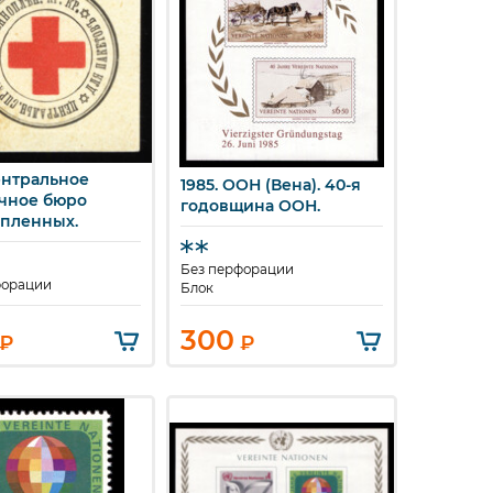
Центральное
1985. ООН (Вена). 40-я
стрый просмотр
Быстрый просмотр
чное бюро
годовщина ООН.
пленных.
Без перфорации
форации
Блок
300
₽
₽