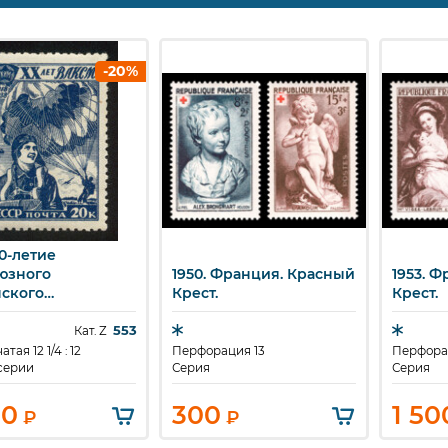
-20%
20-летие
ыстрый просмотр
юзного
1950. Франция. Красный
1953. 
Быстрый просмотр
Бы
ского
Крест.
Крест.
нистического
 Молодежи.
553
Кат. Z
ютистка.20 к.
тая 12 1/4 : 12
Перфорация 13
Перфора
 серии
Серия
Серия
00
300
1 50
₽
₽