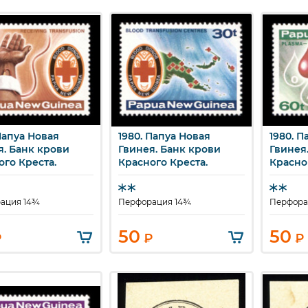
Папуа Новая
1980. Папуа Новая
1980. П
ыстрый просмотр
Быстрый просмотр
Бы
я. Банк крови
Гвинея. Банк крови
Гвинея
ого Креста.
Красного Креста.
Красно
ация 14¾
Перфорация 14¾
Перфора
50
50
₽
₽
₽