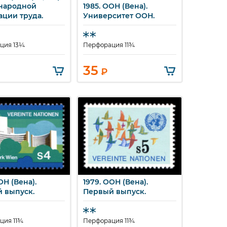
народной
1985. ООН (Вена).
Быстрый просмотр
ации труда.
Университет ООН.
ция 13¼
Перфорация 11¾
35
₽
ОН (Вена).
1979. ООН (Вена).
стрый просмотр
Быстрый просмотр
 выпуск.
Первый выпуск.
ция 11¾
Перфорация 11¾