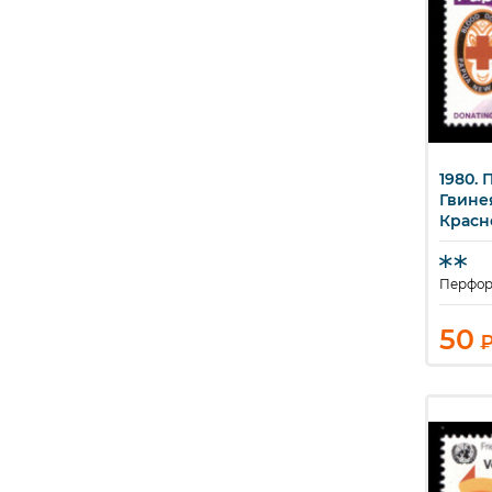
1980. 
Б
Гвине
Красн
Перфор
50