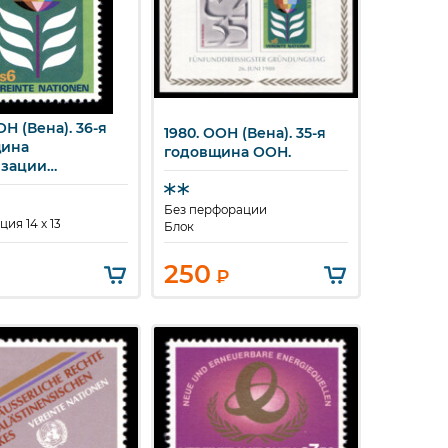
ОН (Вена). 36-я
1980. ООН (Вена). 35-я
стрый просмотр
Быстрый просмотр
щина
годовщина ООН.
изации
ненных Наций.
Без перфорации
ия 14 x 13
Блок
250
₽