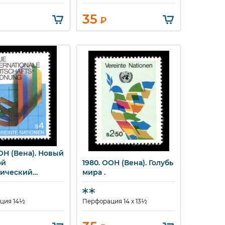
35
₽
ОН (Вена). Новый
стрый просмотр
ой
1980. ООН (Вена). Голубь
Быстрый просмотр
ический
мира .
к.
ция 14½
Перфорация 14 x 13½