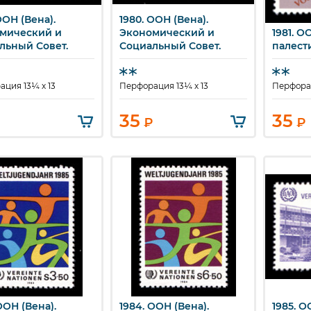
ООН (Вена).
1980. ООН (Вена).
ыстрый просмотр
Быстрый просмотр
мический и
Экономический и
1981. О
Бы
льный Совет.
Социальный Совет.
палест
ция 13¼ x 13
Перфорация 13¼ x 13
Перфорац
35
35
₽
₽
ООН (Вена).
1984. ООН (Вена).
1985. О
ыстрый просмотр
Быстрый просмотр
Бы