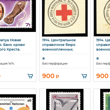
Папуа Новая
1914. Центральное
1914. 
ыстрый просмотр
Быстрый просмотр
Бы
я. Банк крови
справочное бюро
справо
ого Креста.
военнопленных.
военно
ация 14¾
Без перфорации
Без пер
900
900
₽
₽