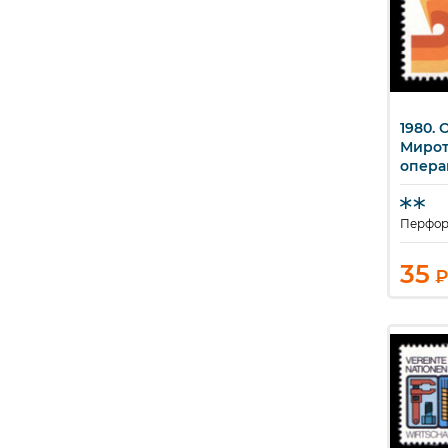
1980. 
Б
Мирот
опера
Перфор
35
₽