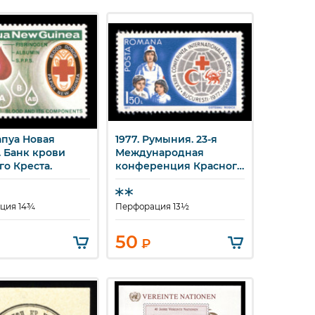
апуа Новая
1977. Румыния. 23-я
стрый просмотр
Быстрый просмотр
. Банк крови
Международная
го Креста.
конференция Красного
Креста.
ция 14¾
Перфорация 13½
50
₽