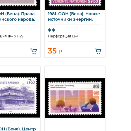
ОН (Вена). Права
1981. ООН (Вена). Новые
стрый просмотр
Быстрый просмотр
инского народа.
источники энергии.
ия 11¾ x 11½
Перфорация 13¼
35
₽
ОН (Вена). Центр
стрый просмотр