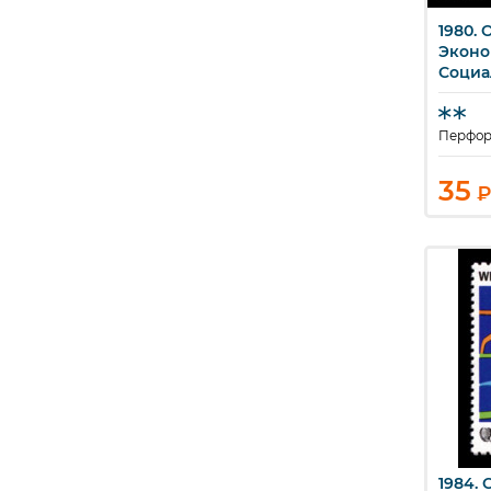
1980. 
Б
Эконо
Социа
Перфора
35
₽
1984. 
Б