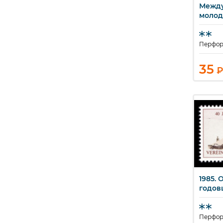
Между
молод
Перфор
35
₽
1985. 
Б
годов
Перфор