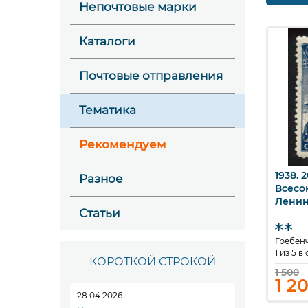
Непочтовые марки
Каталоги
Почтовые отправления
Тематика
Рекомендуем
1938. 
Разное
Б
Всесо
Ленин
Статьи
Комму
Союза
Параш
Гребенча
1 из 5 в
КОРОТКОЙ СТРОКОЙ
1 500
1 2
28.04.2026