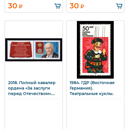
30
30
₽
₽
2018. Полный кавалер
1984. ГДР (Восточная
ордена «За заслуги
Германия).
перед Отечеством».
Театральные куклы.
В.М. Зельдин. 27 р.
Марка с купоном.