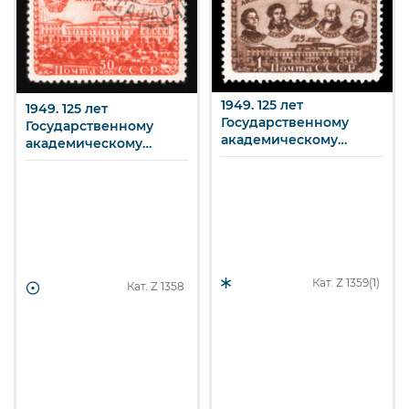
1949. 125 лет
1949. 125 лет
Государственному
Государственному
академическому
академическому
Малому театру. Актеры
Малому театру. Здание
М.Н. Ермолова,
театра в Москве. 50 к.
Мочалов, драматург
А.Н. Островский,
актеры М.С. Щепкин,
П.М. Садовский. 1 р.
Кат. Z
1359(1)
Кат. Z
1358