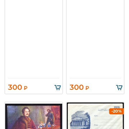
300
300
₽
₽
-20%