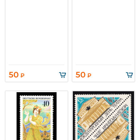
50
50
₽
₽