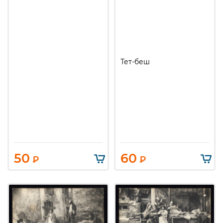
Тет-беш
50
60
₽
₽