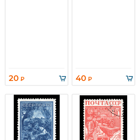
20
40
₽
₽