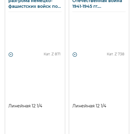
разгрома немецко-
Отечественная война
фашистских войск под
1941-1945 гг.
Сталинградом. Воин
Бомбардировка
Советской Армии со
авиацией вражеских
знаменем. 60 коп.
танков. 20 к.
Кат. Z
871
Кат. Z
738
Линейная 12 1/4
Линейная 12 1/4