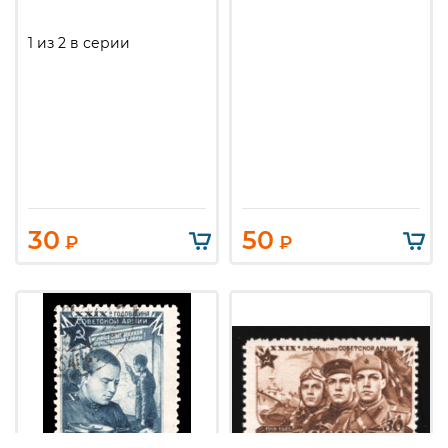
1 из 2 в серии
30
50
₽
₽