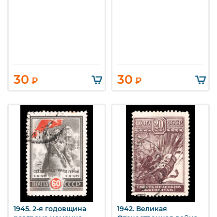
30
30
₽
₽
1945. 2-я годовщина
1942. Великая