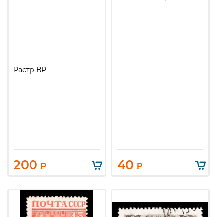
Растр ВР
200
40
₽
₽