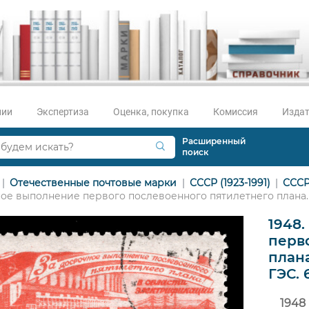
нии
Экспертиза
Оценка, покупка
Комиссия
Издат
Расширенный
поиск
Отечественные почтовые марки
СССР (1923-1991)
СССР
ое выполнение первого послевоенного пятилетнего плана. 
1948
перв
план
ГЭС. 
1948