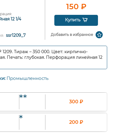
150
₽
рация:
ная 12 1/4
Купить
Добавить в избранное
ssr1209_7
ул:
№ 1209. Тираж – 350 000. Цвет: кирпично-
ая. Печать: глубокая. Перфорация линейная 12
ки:
Промышленность
300
₽
200
₽