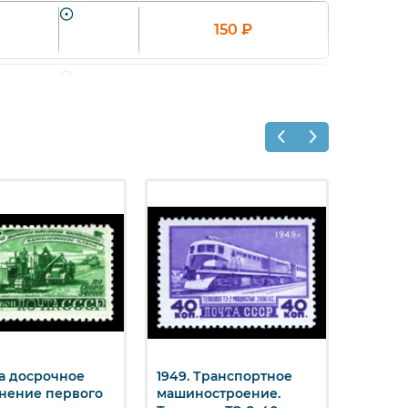
150
₽
150
₽
2 000
₽
За досрочное
1949. Транспортное
1948. 
стрый просмотр
Быстрый просмотр
Бы
нение первого
машиностроение.
Знак "