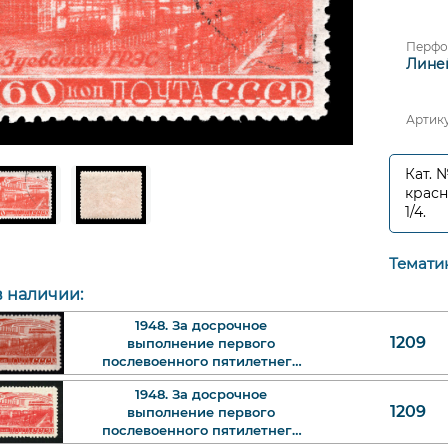
Перфо
Линей
Артик
Кат. 
красн
1/4.
Темати
в наличии:
1948. За досрочное
1209
выполнение первого
послевоенного пятилетнего
плана. Электрификация.
1948. За досрочное
Зуевская ГЭС. 60 к. Арт.
1209
выполнение первого
ssr1209_1.
послевоенного пятилетнего