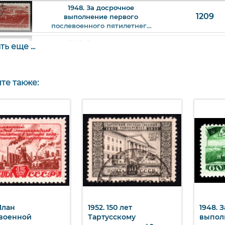
плана. Электрификация.
1948. За досрочное
Зуевская ГЭС. 60 к. Арт.
1209
выполнение первого
ssr1209_2.
послевоенного пятилетнего
плана. Электрификация.
1948. За досрочное
Зуевская ГЭС. 60 к. Арт.
ь еще ...
1209
выполнение первого
ssr1209_6.
послевоенного пятилетнего
плана. Электрификация.
1948. За досрочное
Зуевская ГЭС. 60 к. Арт.
те также:
1209
выполнение первого
ssr1209_8.
послевоенного пятилетнего
плана. Электрификация.
Зуевская ГЭС. 60 к. Арт.
ssr1209Kv_1.
План
1952. 150 лет
1948. 
ыстрый просмотр
Быстрый просмотр
Бы
военной
Тартусскому
выпол