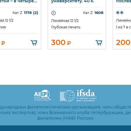
етки – в четыре
университету. 40 к.
после
 Индустриальная
пятиле
ма. 15 к.
Сельск
1178 (2)
1608
Кат. Z
Кат. Z
Уборка
я 12 1/2
Линейная
Линейная 12 1/2
пия
1 из 7 в
Глубокая печать
300
200
₽
₽
ждународных филателистических организаций, член общест
ских экспертов), член Всемирного клуба петербуржцев, д
филателии (НАФ) России.