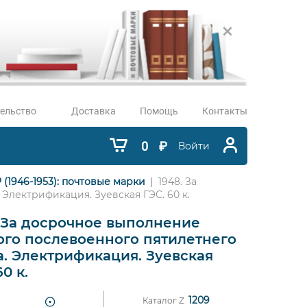
ельство
Доставка
Помощь
Контакты
0
₽
Войти
 (1946-1953): почтовые марки
1948. За
Электрификация. Зуевская ГЭС. 60 к.
. За досрочное выполнение
ого послевоенного пятилетнего
а. Электрификация. Зуевская
60 к.
1209
Каталог Z