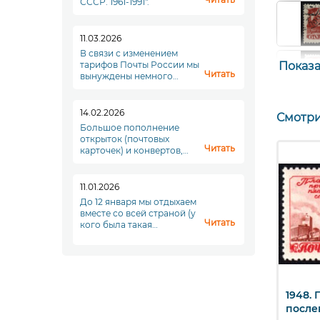
СССР. 1961-1991".
11.03.2026
В связи с изменением
тарифов Почты России мы
Показат
Читать
вынуждены немного
повысить стоимость
доставки. Увы. Но что
делать...
14.02.2026
Смотри
Большое пополнение
открыток (почтовых
Читать
карточек) и конвертов,
переходите в раздел
"Почтовые отпрвления"!
11.01.2026
До 12 января мы отдыхаем
вместе со всей страной (у
Читать
кого была такая
возможность), а с
понедельника, 12 января,
мы начинаем новый
полноценный рабочий
период. До скорой
встречи!
 Выборы в
1947. 10 лет каналу
1948. 
ыстрый просмотр
Быстрый просмотр
Б
вный Совет
Москва – Волга.
после