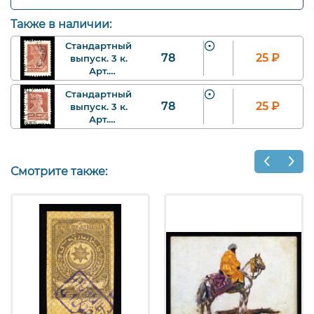
Также в наличии:
Стандартный
78
25
₽
выпуск. 3 к.
Арт.
ssr78_1_baa.
Стандартный
78
25
₽
выпуск. 3 к.
Арт.
ssr78_2_baa.
Смотрите также: