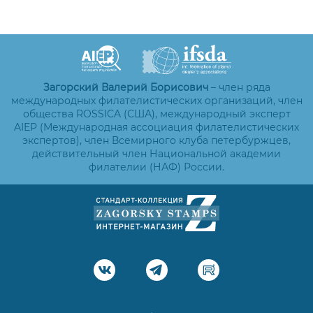
Загорский Валерий Борисович
– член ряда
международных филателистических организаций, член
общества ROSSICA (США), международный эксперт
AIEP (Международная ассоциация филателистических
экспертов), член Всемирного клуба петербуржцев,
действительный член Национальной академии
филателии (НАФ) России.