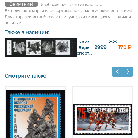
Внимание!
Изображение взято из каталога.
Вы покупаете марки из ассортимента с аналогичным состоянием.
Для отправки мы выбираем наилучшую из имеющихся в наличии
позиций.
Также в наличии:
2022.
2999
170
₽
Виды
спорта.
Шахматы.
Сцепка.
30 р.
Арт.
Смотрите также:
rf2999.