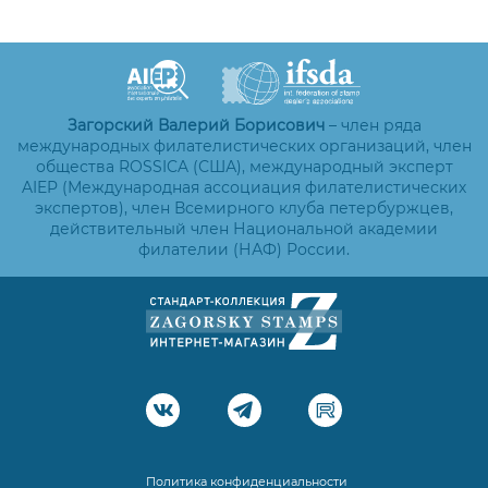
Загорский Валерий Борисович
– член ряда
международных филателистических организаций, член
общества ROSSICA (США), международный эксперт
AIEP (Международная ассоциация филателистических
экспертов), член Всемирного клуба петербуржцев,
действительный член Национальной академии
филателии (НАФ) России.
Политика конфиденциальности