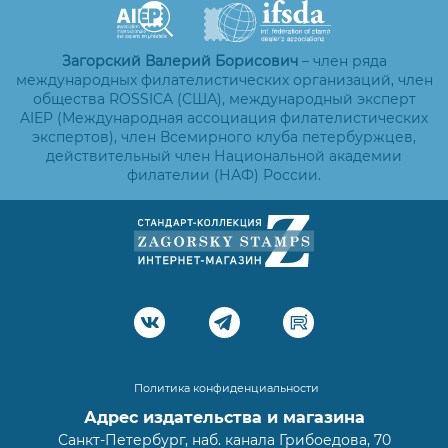
Загорский Валерий Борисович
– член ряда
международных филателистических организаций, член
общества ROSSICA (США), международный эксперт
AIEP (Международная ассоциация филателистических
экспертов), член Всемирного клуба петербуржцев,
действительный член Национальной академии
филателии (НАФ) России.
Политика конфиденциальности
Адрес издательства и магазина
Санкт-Петербург, наб. канала Грибоедова, 70