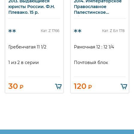
2013. Выдающиеся
2014. Императорское
юристы России. Ф.Н.
Православное
Плевако. 15 р.
Палестинское
общество. Почтовый
блок 178 (1885-1887). 20
р. х 3
Кат. Z
1766
Кат. Z
Бл 178
Гребенчатая 11 1/2
Рамочная 12 : 12 1/4
1 из 2 в серии
Почтовый блок
30
120
₽
₽