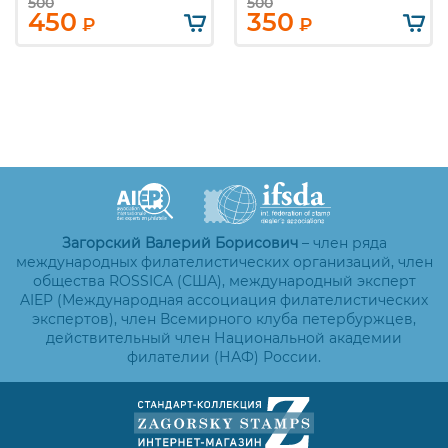
500
500
450
350
₽
₽
Загорский Валерий Борисович
– член ряда
международных филателистических организаций, член
общества ROSSICA (США), международный эксперт
AIEP (Международная ассоциация филателистических
экспертов), член Всемирного клуба петербуржцев,
действительный член Национальной академии
филателии (НАФ) России.