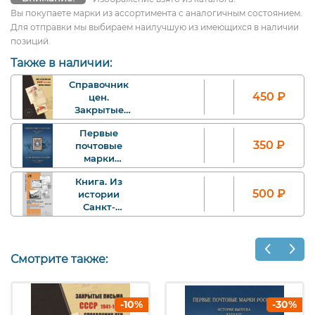
Вы покупаете марки из ассортимента с аналогичным состоянием.
Для отправки мы выбираем наилучшую из имеющихся в наличии
позиций.
Также в наличии:
Справочник
450
₽
цен.
Закрытые
письма СССР.
Первые
1941-1945.
350
₽
почтовые
марки
России.
Книга. Из
История
500
₽
истории
выпуска.
Санкт-
Петербургской
почты. 1703-
1914.
Смотрите также:
-10%
-30%