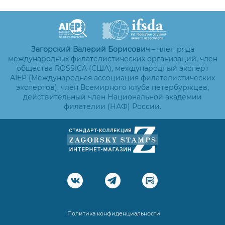
Загорский Валерий Борисович
– член ряда
международных филателистических организаций, член
общества ROSSICA (США), международный эксперт
AIEP (Международная ассоциация филателистических
экспертов), член Всемирного клуба петербуржцев,
действительный член Национальной академии
филателии (НАФ) России.
Политика конфиденциальности