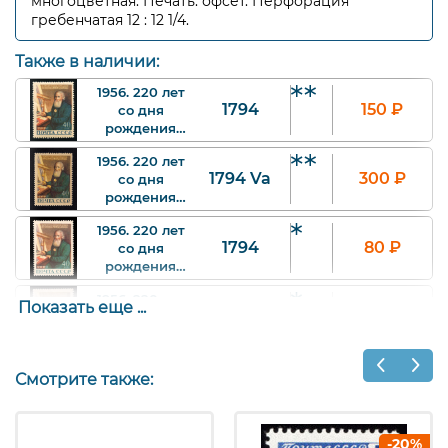
многоцветная. Печать: офсет. Перфорация
гребенчатая 12 : 12 1/4.
Также в наличии:
1956. 220 лет
1794
150
₽
со дня
рождения
И.П.
1956. 220 лет
Кулибина.
1794 Va
300
₽
со дня
40 к. Арт.
рождения
ssr1794_1.
И.П.
1956. 220 лет
Кулибина.
1794
80
₽
со дня
40 к. Арт.
рождения
ssr1794Va_1.
И.П.
1956. 220 лет
Кулибина.
Показать еще ...
1794 Va
200
₽
со дня
40 к.
рождения
Квартблок
И.П.
Арт.
1956. 220 лет
Кулибина.
ssr1794_4.
Смотрите также:
1794
750
₽
со дня
40 к. Арт.
рождения
ssr1794Va_2.
И.П.
Кулибина.
-20%