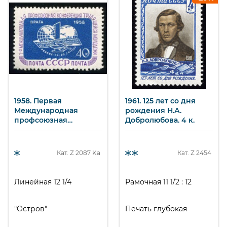
40 к.
Квартблок
Арт.
ssr1794Kv_4.
1958. Первая
1961. 125 лет со дня
Международная
рождения Н.А.
профсоюзная
Добролюбова. 4 к.
конференция
трудящейся
молодежи в Праге.
Кат. Z
2087 Ka
Кат. Z
2454
40 к.
Линейная 12 1/4
Рамочная 11 1/2 : 12
"Остров"
Печать глубокая