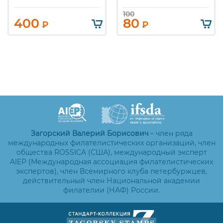
100
400
80
₽
₽
Загорский Валерий Борисович
– член ряда
международных филателистических организаций, член
общества ROSSICA (США), международный эксперт
AIEP (Международная ассоциация филателистических
экспертов), член Всемирного клуба петербуржцев,
действительный член Национальной академии
филателии (НАФ) России.