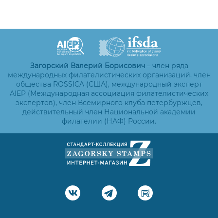
Загорский Валерий Борисович
– член ряда
международных филателистических организаций, член
общества ROSSICA (США), международный эксперт
AIEP (Международная ассоциация филателистических
экспертов), член Всемирного клуба петербуржцев,
действительный член Национальной академии
филателии (НАФ) России.