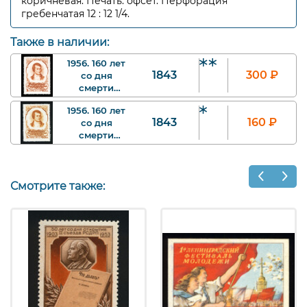
коричневая. Печать: офсет. Перфорация
гребенчатая 12 : 12 1/4.
Также в наличии:
1956. 160 лет
1843
300
₽
со дня
смерти
Роберта
1956. 160 лет
Бернса. 40 к.
1843
160
₽
со дня
Арт.
смерти
ssr1843_1_tvv.
Роберта
Бернса. 40 к.
Арт. ssr1843_2.
Смотрите также: