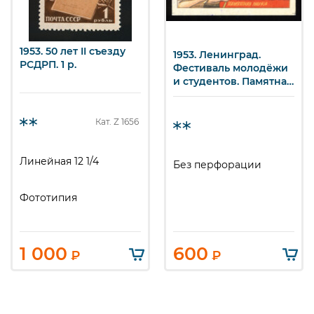
1953. 50 лет II съезду
1953. Ленинград.
РСДРП. 1 р.
Фестиваль молодёжи
и студентов. Памятная
марка.
Кат. Z
1656
Линейная 12 1/4
Без перфорации
Фототипия
1 000
600
₽
₽