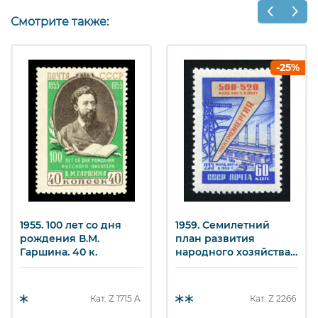
Украины с
карминовая
Россией.
на марке 1291.
Смотрите также:
Надпечатка
2 р. Арт.
Типогр.
ssr1668II_3.
карминовая
на марке 1291.
-25%
2 р. Арт.
ssr1668II_7.
1955. 100 лет со дня
1959. Семилетний
рождения В.М.
план развития
Гаршина. 40 к.
народного хозяйства
СССР.
Электроэнергия. 60 к.
Кат. Z
1715 A
Кат. Z
2266