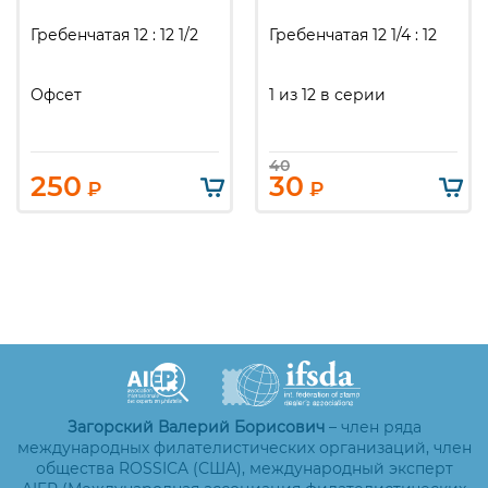
Гребенчатая 12 : 12 1/2
Гребенчатая 12 1/4 : 12
Офсет
1 из 12 в серии
40
250
30
₽
₽
Загорский Валерий Борисович
– член ряда
международных филателистических организаций, член
общества ROSSICA (США), международный эксперт