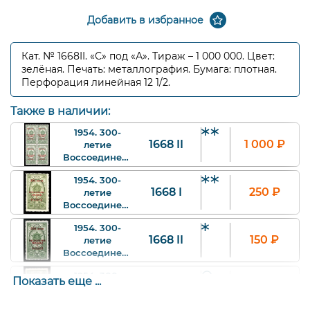
Добавить в избранное
Кат. № 1668II. «С» под «А». Тираж – 1 000 000. Цвет:
зелёная. Печать: металлография. Бумага: плотная.
Перфорация линейная 12 1/2.
Также в наличии:
1954. 300-
1668 II
1 000
₽
летие
Воссоединения
Украины с
1954. 300-
Россией.
1668 I
250
₽
летие
Надпечатка
Воссоединения
Типогр.
Украины с
карминовая
1954. 300-
Россией.
на марке 1291.
1668 II
150
₽
летие
Надпечатка
2 р. Арт.
Воссоединения
Типогр.
ssr1668IIKv_1.
Украины с
карминовая
1954. 300-
Россией.
на марке 1291.
Показать еще ...
1668 II
80
₽
летие
Надпечатка
2 р. Арт.
Воссоединения
Типогр.
ssr1668I_2_far.