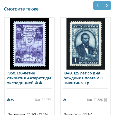
Смотрите также:
1950. 130-летие
1949. 125 лет со дня
открытия Антарктиды
рождения поэта И.С.
экспедицией Ф.Ф.
Никитина. 1 р.
Беллинсгаузена и М.П.
Лазарева. Лазарев на
фоне глобуса и
Кат. Z
1477
Кат. Z
1350 (1)
пейзажа Антарктиды.
40 к.
Линейная 12 1/2 : 12 1/4
Линейная 12 1/4