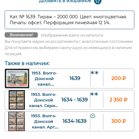
Добавить в избранное
Кат. № 1639. Тираж – 2000 000. Цвет: многоцветная.
Печать: офсет. Перфорация линейная 12 1/4.
Внимание!
Изображение взято из каталога.
Вы покупаете марки из ассортимента с аналогичным состоянием.
Для отправки мы выбираем наилучшую из имеющихся в наличии
позиций.
Также в наличии:
1953. Волго-
1639
200
₽
Донской
канал.
Теплоход у
1953. Волго-
выхода из
1634 - 1639
2 350
₽
Донской
первого
канал. Серия.
шлюза. 1 р.
Арт. ssr1634-
Арт.
1953. Волго-
1639_1.
ssr1639_2_gor.
1634-1639
300
₽
Донской
канал. Арт.
ssr1634-
1639_2.