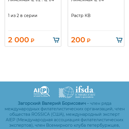
1 из 2 в серии
Растр КВ
2 000
200
₽
₽
Загорский Валерий Борисович
– член ряда
международных филателистических организаций, член
общества ROSSICA (США), международный эксперт
AIEP (Международная ассоциация филателистических
экспертов), член Всемирного клуба петербуржцев,