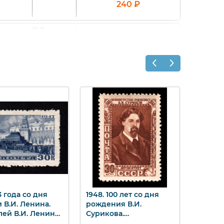
240
₽
1 000
₽
1 200
₽
23 года со дня
1948. 100 лет со дня
1946. 
стрый просмотр
Быстрый просмотр
Бы
 В.И. Ленина.
рождения В.И.
Новый 
ей В.И. Ленина.
Сурикова.
Автопортрет В.И.