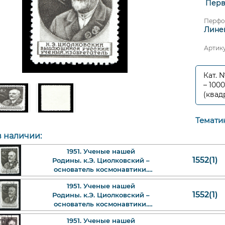
Перв
Перфо
Линей
Артик
Кат. 
– 100
(квад
Темати
в наличии:
1951. Ученые нашей
1552(1)
Родины. к.Э. Циолковский –
основатель космонавтики.
40 к. Арт. ssr1552(1)_4.
1951. Ученые нашей
1552(1)
Родины. к.Э. Циолковский –
основатель космонавтики.
40 к. Арт. ssr1552(1)_3.
1951. Ученые нашей