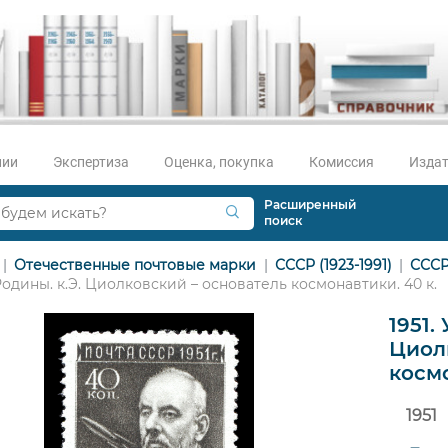
нии
Экспертиза
Оценка, покупка
Комиссия
Издат
Расширенный
поиск
Отечественные почтовые марки
СССР (1923-1991)
СССР
одины. к.Э. Циолковский – основатель космонавтики. 40 к.
1951.
Циол
космо
1951