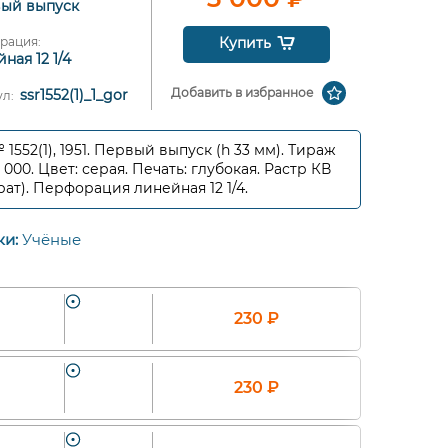
ый выпуск
рация:
Купить
ная 12 1/4
Добавить в избранное
ssr1552(1)_1_gor
ул:
№ 1552(1), 1951. Первый выпуск (h 33 мм). Тираж
0 000. Цвет: серая. Печать: глубокая. Растр КВ
рат). Перфорация линейная 12 1/4.
ки:
Учёные
230
₽
230
₽