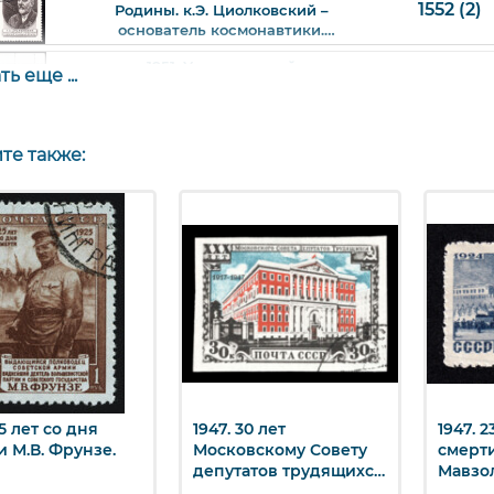
1552 (2)
Родины. к.Э. Циолковский –
основатель космонавтики.
40 к. Арт. ssr1552(2)_3.
1951. Ученые нашей
ь еще ...
1552 I
Родины. к.Э. Циолковский –
основатель космонавтики.
40 к. Арт. ssr1552Ikv_1.
1951. Ученые нашей
те также:
1552 I
Родины. к.Э. Циолковский –
основатель космонавтики.
40 к. Арт. ssr1552I_1.
25 лет со дня
1947. 30 лет
1947. 
ыстрый просмотр
Быстрый просмотр
Бы
и М.В. Фрунзе.
Московскому Совету
смерти
депутатов трудящихся.
Мавзол
Здание Совета. 30 к.
30 к.