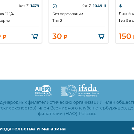
1479
1049 II
Кат. Z
Кат. Z
Линейная
я 12 1/4
Без перфорации
1 из 3 в
 серии
Тип 2
0
30
150
₽
₽
ждународных филателистических организаций, член общест
ских экспертов), член Всемирного клуба петербуржцев, д
филателии (НАФ) России.
издательства и магазина