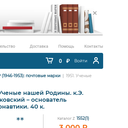
ельство
Доставка
Помощь
Контакты
0
₽
Войти
 (1946-1953): почтовые марки
1951. Ученые
 Ученые нашей Родины. к.Э.
ковский – основатель
навтики. 40 к.
1552(1)
Каталог Z
3 000
₽