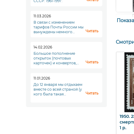
СССР. 1961-1991".
11.03.2026
Показат
В связи с изменением
тарифов Почты России мы
Читать
вынуждены немного
повысить стоимость
доставки. Увы. Но что
Смотри
делать...
14.02.2026
Большое пополнение
открыток (почтовых
Читать
карточек) и конвертов,
переходите в раздел
"Почтовые отпрвления"!
11.01.2026
До 12 января мы отдыхаем
вместе со всей страной (у
Читать
кого была такая
возможность), а с
понедельника, 12 января,
мы начинаем новый
полноценный рабочий
 25 лет Узбекской
1951. Чехословацкая
1950. 
ыстрый просмотр
Быстрый просмотр
Б
период. До скорой
Большой
Республика. Серия.
смерт
встречи!
нский канал. 1 р.
1 р.