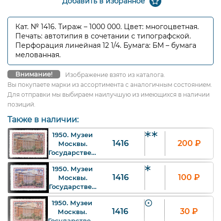
Добавить в избранное
Кат. № 1416. Тираж – 1000 000. Цвет: многоцветная.
Печать: автотипия в сочетании с типографской.
Перфорация линейная 12 1/4. Бумага: БМ – бумага
мелованная.
Внимание!
Изображение взято из каталога.
Вы покупаете марки из ассортимента с аналогичным состоянием.
Для отправки мы выбираем наилучшую из имеющихся в наличии
позиций.
Также в наличии:
1950. Музеи
1416
200
₽
Москвы.
Государственный
музей
1950. Музеи
революции
1416
100
₽
Москвы.
СССР. 40 к.
Государственный
Арт. ssr1416_1.
музей
1950. Музеи
революции
1416
30
₽
Москвы.
СССР. 40 к.
Государственный