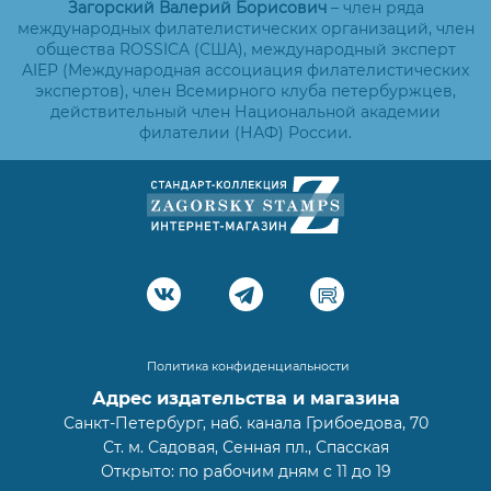
Загорский Валерий Борисович
– член ряда
международных филателистических организаций, член
общества ROSSICA (США), международный эксперт
AIEP (Международная ассоциация филателистических
экспертов), член Всемирного клуба петербуржцев,
действительный член Национальной академии
филателии (НАФ) России.
Политика конфиденциальности
Адрес издательства и магазина
Санкт-Петербург, наб. канала Грибоедова, 70
Ст. м. Садовая, Сенная пл., Спасская
Открыто: по рабочим дням с 11 до 19