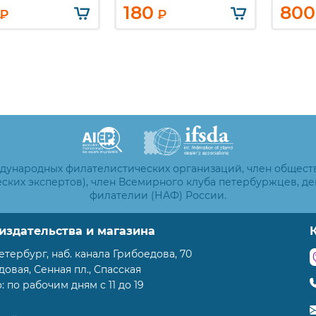
180
800
₽
₽
ждународных филателистических организаций, член общест
ских экспертов), член Всемирного клуба петербуржцев, д
филателии (НАФ) России.
издательства и магазина
етербург, наб. канала Грибоедова, 70
адовая, Сенная пл., Спасская
 по рабочим дням с 11 до 19