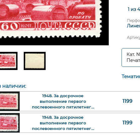
1 из 
Перфо
Линей
Артик
Кат. 
Печат
Темати
в наличии:
1948. За досрочное
1199
выполнение первого
послевоенного пятилетнего
плана. Металлургия. Прокат
1948. За досрочное
металла. 60 к. Арт. ssr1199_2.
1199
выполнение первого
послевоенного пятилетнего
плана. Металлургия. Прокат
металла. 60 к. Арт. ssr1199_3.