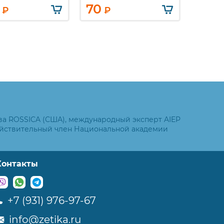
70
7 5
₽
₽
ва ROSSICA (США), международный эксперт AIEP
ействительный член Национальной академии
Контакты
+7 (931) 976-97-67
info@zetika.ru