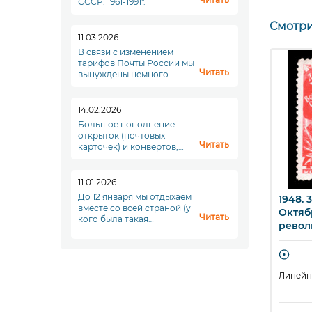
СССР. 1961-1991".
Смотри
11.03.2026
В связи с изменением
тарифов Почты России мы
Читать
вынуждены немного
повысить стоимость
доставки. Увы. Но что
делать...
14.02.2026
Большое пополнение
открыток (почтовых
Читать
карточек) и конвертов,
переходите в раздел
"Почтовые отпрвления"!
11.01.2026
До 12 января мы отдыхаем
10 лет каналу
1947. Авиапочта. День
1948. 
ыстрый просмотр
Быстрый просмотр
Б
вместе со всей страной (у
а – Волга.
Воздушного флота
Октяб
Читать
кого была такая
мышевская
СССР. 30 коп.
револ
возможность), а с
а. 30 к.
понедельника, 12 января,
мы начинаем новый
1068 (1)
1053
Кат. Z
Кат. Z
полноценный рабочий
я 12 1/2
период. До скорой
Линейная 12 1/4
Линейна
встречи!
в серии