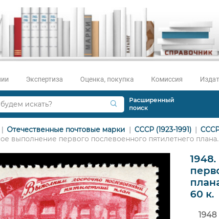
нии
Экспертиза
Оценка, покупка
Комиссия
Издат
Расширенный
поиск
Отечественные почтовые марки
СССР (1923-1991)
СССР
ое выполнение первого послевоенного пятилетнего плана. 
1948
перв
плана
60 к.
1948