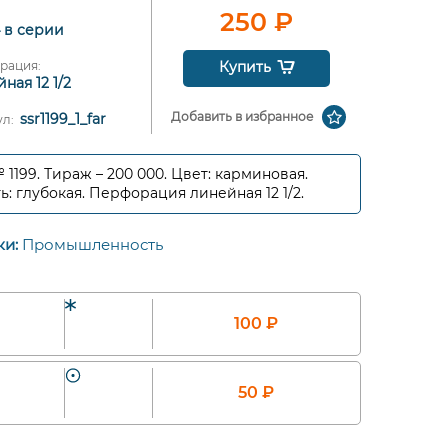
250
₽
4 в серии
рация:
Купить
ная 12 1/2
Добавить в избранное
ssr1199_1_far
ул:
№ 1199. Тираж – 200 000. Цвет: карминовая.
ь: глубокая. Перфорация линейная 12 1/2.
ки:
Промышленность
100
₽
50
₽