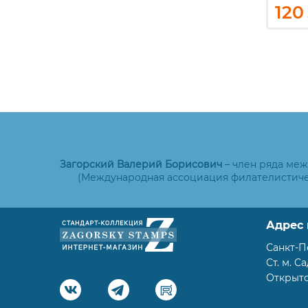
0
50
120
₽
₽
Загорский Валерий Борисович
– член ряда ме
(Международная ассоциация филателистиче
Адрес 
Санкт-П
Ст. м. С
Открыто: