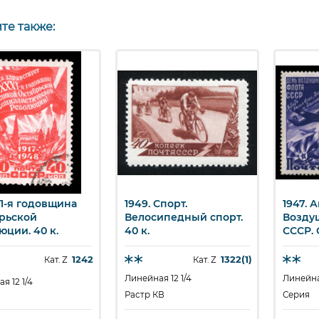
те также:
31-я годовщина
1949. Спорт.
1947. 
ыстрый просмотр
Быстрый просмотр
Бы
рьской
Велосипедный спорт.
Возду
юции. 40 к.
40 к.
СССР. 
1242
1322(1)
Кат. Z
Кат. Z
Линейная 12 1/4
Линейная
я 12 1/4
Растр КВ
Серия