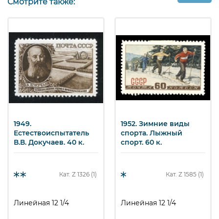
Смотрите также:
1229
600
₽
Всесоюзная
салют. 45 к.
пионерская
Арт. ssr1229_5.
организация.
Пионерский
салют. 45 к.
Арт. ssr1229_3.
1949.
1952. Зимние виды
Естествоиспытатель
спорта. Лыжный
В.В. Докучаев. 40 к.
спорт. 60 к.
Кат. Z
1326 (1)
Кат. Z
1585 (1)
Линейная 12 1/4
Линейная 12 1/4