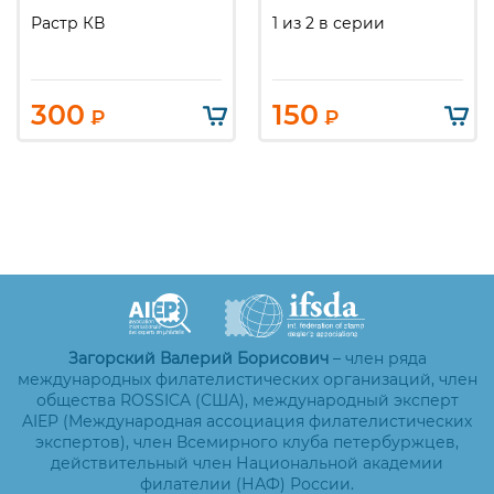
Растр КВ
1 из 2 в серии
300
150
₽
₽
Загорский Валерий Борисович
– член ряда
международных филателистических организаций, член
общества ROSSICA (США), международный эксперт
AIEP (Международная ассоциация филателистических
экспертов), член Всемирного клуба петербуржцев,
действительный член Национальной академии
филателии (НАФ) России.