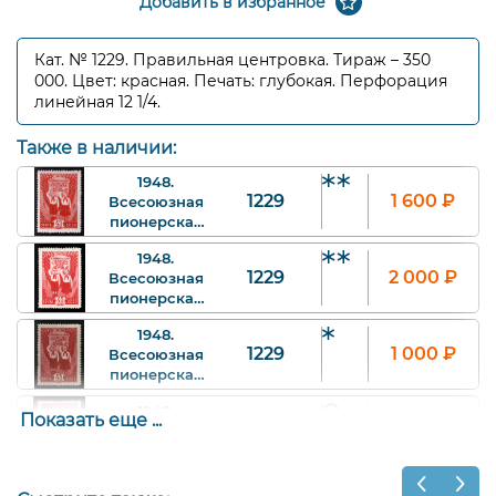
Добавить в избранное
Кат. № 1229. Правильная центровка. Тираж – 350
000. Цвет: красная. Печать: глубокая. Перфорация
линейная 12 1/4.
Также в наличии:
1948.
1229
1 600
₽
Всесоюзная
пионерская
организация.
1948.
Пионерский
1229
2 000
₽
Всесоюзная
салют. 45 к.
пионерская
Арт.
организация.
ssr1229_1_tvv.
1948.
Пионерский
1229
1 000
₽
Всесоюзная
салют. 45 к.
пионерская
Арт.
организация.
ssr1229_1_far.
1948.
Пионерский
Показать еще ...
1229
600
₽
Всесоюзная
салют. 45 к.
пионерская
Арт. ssr1229_4.
организация.
1948.
Пионерский