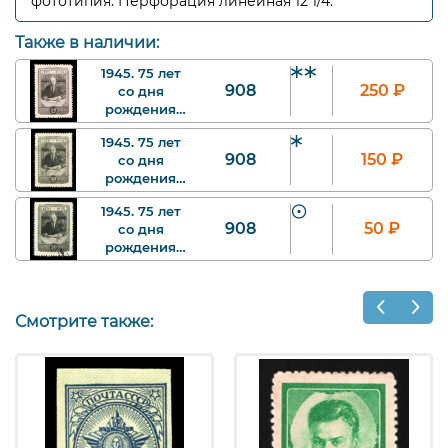
фототипия. Перфорация линейная 12 1/4.
Также в наличии:
1945. 75 лет
908
250
₽
со дня
рождения
В.И. Ленина.
1945. 75 лет
За рабочим
908
150
₽
со дня
столом. 50 к.
рождения
Арт.
В.И. Ленина.
ssr908_1_baa.
1945. 75 лет
За рабочим
908
50
₽
со дня
столом. 50 к.
рождения
Арт. ssr908_2.
В.И. Ленина.
За рабочим
столом. 50 к.
Арт. ssr908_4.
Смотрите также: