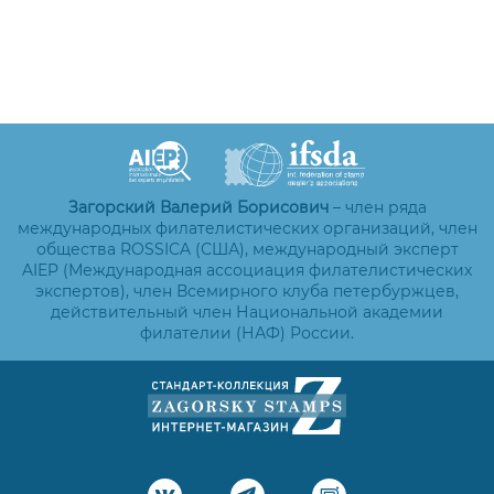
Загорский Валерий Борисович
– член ряда
международных филателистических организаций, член
общества ROSSICA (США), международный эксперт
AIEP (Международная ассоциация филателистических
экспертов), член Всемирного клуба петербуржцев,
действительный член Национальной академии
филателии (НАФ) России.