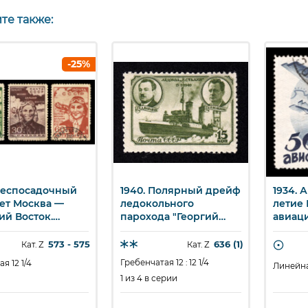
те также:
-25%
 Беспосадочный
1940. Полярный дрейф
1934. 
ыстрый просмотр
Быстрый просмотр
Бы
ет Москва —
ледокольного
летие
ий Восток.
парохода "Георгий
авиаци
.
Седов". Ледокол "И.
Самоле
Сталин". Руководитель
канало
573 - 575
636 (1)
Кат. Z
Кат. Z
спасательной
50 к.
Гребенчатая 12 : 12 1/4
я 12 1/4
Линейна
экспедиции И.Д.
1 из 4 в серии
Папанин, капитан
ледокола М.П.