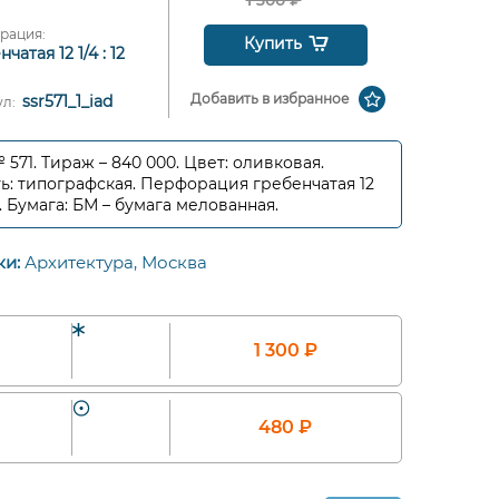
1 300
₽
рация:
Купить
чатая 12 1/4 : 12
Добавить в избранное
ssr571_1_iad
ул:
№ 571. Тираж – 840 000. Цвет: оливковая.
ь: типографская. Перфорация гребенчатая 12
12. Бумага: БМ – бумага мелованная.
ки:
Архитектура,
Москва
1 300
₽
480
₽