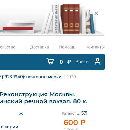
ельство
Доставка
Помощь
Контакты
0
₽
Войти
 (1923-1940): почтовые марки
1939.
. Реконструкция Москвы.
нский речной вокзал. 80 к.
571
Каталог Z
600
₽
7 в серии