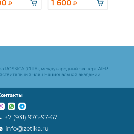
00
1 600
4 2
₽
₽
ва ROSSICA (США), международный эксперт AIEP
ействительный член Национальной академии
Контакты
+7 (931) 976-97-67
info@zetika.ru