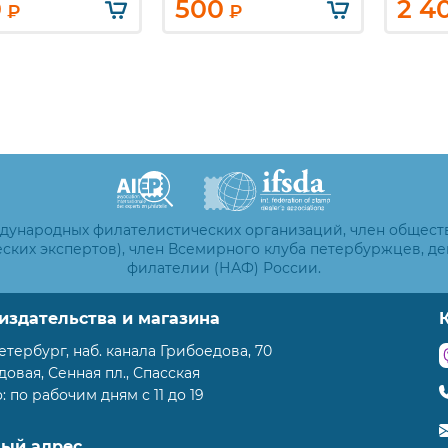
Белоусов. 15 к.
0
500
2 4
₽
₽
ждународных филателистических организаций, член общест
ских экспертов), член Всемирного клуба петербуржцев, д
филателии (НАФ) России.
издательства и магазина
етербург, наб. канала Грибоедова, 70
адовая, Сенная пл., Спасская
 по рабочим дням с 11 до 19
вый адрес