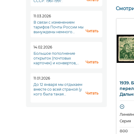
СССР. 1961-1991".
Смотри
11.03.2026
В связи с изменением
тарифов Почты России мы
Читать
вынуждены немного
повысить стоимость
доставки. Увы. Но что
делать...
14.02.2026
Большое пополнение
открыток (почтовых
Читать
карточек) и конвертов,
переходите в раздел
"Почтовые отпрвления"!
11.01.2026
 80-летие со дня
1937. Стандартный
1939.
ыстрый просмотр
Быстрый просмотр
Б
До 12 января мы отдыхаем
ния А. П. Чехова.
выпуск. 5 к.
перел
вместе со всей страной (у
Читать
ет А.П. Чехова.
Дальн
кого была такая
возможность), а с
Серия
понедельника, 12 января,
628
456
Кат. Z
Кат. Z
мы начинаем новый
чатая
полноценный рабочий
Гребенчатая 12 : 12 1/4
Линейна
1 3/4
период. До скорой
1 из 7 в серии
Серия
ии
встречи!
800