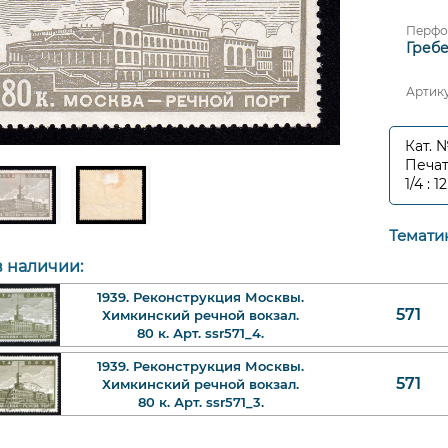
Перфо
Гребен
Артик
Кат. 
Печат
1/4 : 
Темати
в наличии:
1939. Реконструкция Москвы.
571
Химкинский речной вокзал.
80 к. Арт. ssr571_4.
1939. Реконструкция Москвы.
571
Химкинский речной вокзал.
80 к. Арт. ssr571_3.