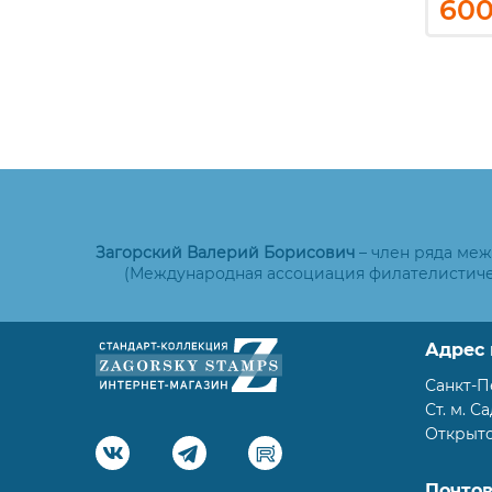
0
12 100
60
₽
₽
Загорский Валерий Борисович
– член ряда ме
(Международная ассоциация филателистиче
Адрес 
Санкт-П
Ст. м. С
Открыто:
Почто