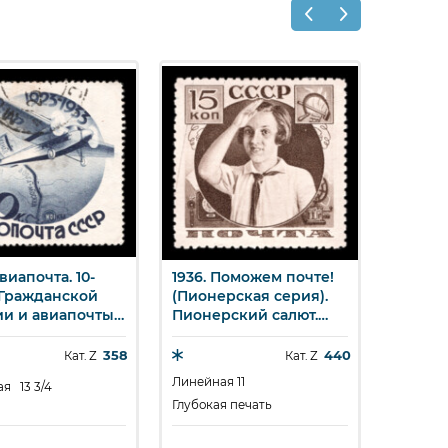
Авиапочта. 10-
1936. Поможем почте!
1937. 
стрый просмотр
Быстрый просмотр
Бы
 Гражданской
(Пионерская серия).
съезд 
и и авиапочты.
Пионерский салют.
Почтов
т АНТ-9 над
15 к.
х 4). 40
м им. Москвы.
358
440
Кат. Z
Кат. Z
Линейная 11
Без пер
я 13 3/4
Глубокая печать
Тип II
6 100