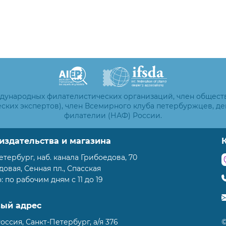
ждународных филателистических организаций, член общест
ских экспертов), член Всемирного клуба петербуржцев, д
филателии (НАФ) России.
издательства и магазина
етербург, наб. канала Грибоедова, 70
адовая, Сенная пл., Спасская
 по рабочим дням с 11 до 19
вый адрес
Россия, Санкт-Петербург, а/я 376
©