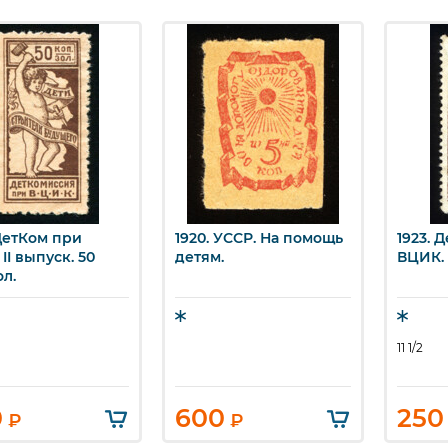
 ДетКом при
1920. УССР. На помощь
1923. 
ыстрый просмотр
Быстрый просмотр
Бы
II выпуск. 50
детям.
ВЦИК. 
ол.
11 1/2
0
600
250
₽
₽