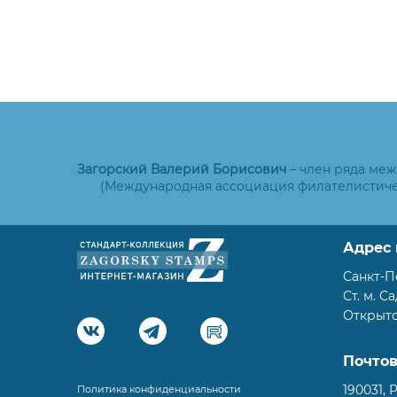
Загорский Валерий Борисович
– член ряда ме
(Международная ассоциация филателистиче
Адрес 
Санкт-П
Ст. м. С
Открыто:
Почто
190031, 
Политика конфиденциальности