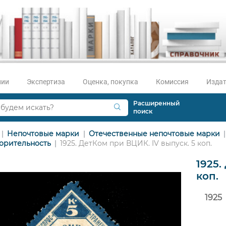
нии
Экспертиза
Оценка, покупка
Комиссия
Издат
Расширенный
поиск
Непочтовые марки
Отечественные непочтовые марки
орительность
1925. ДетКом при ВЦИК. IV выпуск. 5 коп.
1925.
коп.
1925