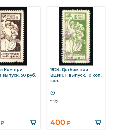
ДетКом при
1924. ДетКом при
1924. 
стрый просмотр
Быстрый просмотр
Бы
I выпуск. 50 руб.
ВЦИК. II выпуск. 10 коп.
ВЦИК. I
зол.
зол.
11 1/2
11 1/2
400
700
₽
₽