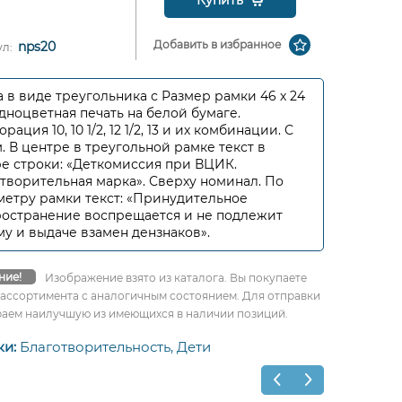
Купить
Добавить в избранное
nps20
ул:
 в виде треугольника с Размер рамки 46 х 24
дноцветная печать на белой бумаге.
ация 10, 10 1/2, 12 1/2, 13 и их комбинации. С
. В центре в треугольной рамке текст в
е строки: «Деткомиссия при ВЦИК.
творительная марка». Сверху номинал. По
етру рамки текст: «Принудительное
остранение воспрещается и не подлежит
у и выдаче взамен дензнаков».
ние!
Изображение взято из каталога. Вы покупаете
 ассортимента с аналогичным состоянием. Для отправки
аем наилучшую из имеющихся в наличии позиций.
ки:
Благотворительность,
Дети