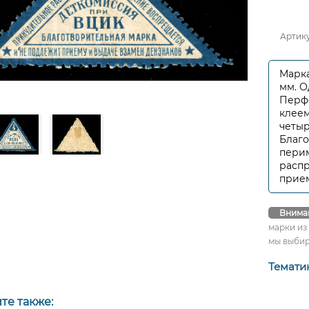
Артик
Марка
мм. О
Перфор
клеем
четыр
Благо
перим
распр
прием
Внима
марки из
мы выбир
Темати
те также: