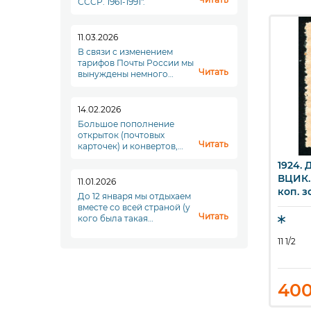
СССР. 1961-1991".
11.03.2026
В связи с изменением
тарифов Почты России мы
Читать
вынуждены немного
повысить стоимость
доставки. Увы. Но что
делать...
14.02.2026
Большое пополнение
открыток (почтовых
Читать
карточек) и конвертов,
переходите в раздел
 ДетКом при
1924. ДетКом при
1924.
ыстрый просмотр
Быстрый просмотр
Б
"Почтовые отпрвления"!
I выпуск. 10 руб.
ВЦИК. II выпуск. 3 коп.
ВЦИК. 
11.01.2026
зол.
коп. з
До 12 января мы отдыхаем
вместе со всей страной (у
Читать
кого была такая
возможность), а с
понедельника, 12 января,
11 1/2
11 1/2
мы начинаем новый
полноценный рабочий
период. До скорой
встречи!
0
150
40
₽
₽