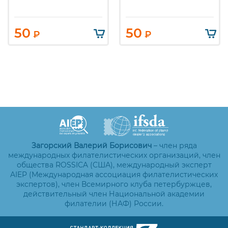
50
50
₽
₽
Загорский Валерий Борисович
– член ряда
международных филателистических организаций, член
общества ROSSICA (США), международный эксперт
AIEP (Международная ассоциация филателистических
экспертов), член Всемирного клуба петербуржцев,
действительный член Национальной академии
филателии (НАФ) России.